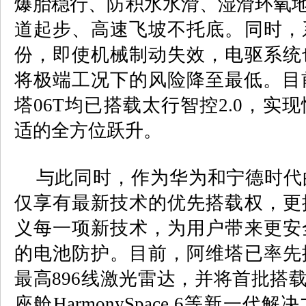
爆胎稳行、防积水水滑、湿滑环氧
道起步、高速飞坡不托底。同时，
份，即使机械制动失效，电驱系统
将极端工况下的风险降至最低。目
塔
06T
均已搭载太行智控
2.0
，实现
适的全方位跃升。
与此同时，作为华为和宁德时代
仅享有最新技术的优先搭载权，更
义每一项新技术，为用户带来更安
的电池防护。目前，阿维塔已率先
最高
896
线激光雷达，并将首批搭
座舱
HarmonySpace 6
等新一代解决