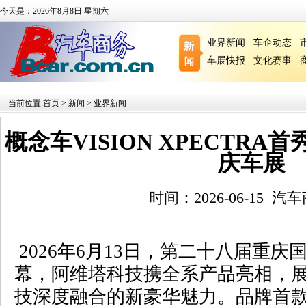
今天是：2026年8月8日 星期六
业界新闻
车企动态
车展快报
文化赛事
当前位置:
首页
>
新闻
>
业界新闻
概念车VISION XPECTRA
庆车展
时间：2026-06-15
汽车
2026
年
6
月
13
日，第二十八届重庆
幕，阿维塔科技携全系产品亮相，
技深度融合的新豪华魅力。品牌首