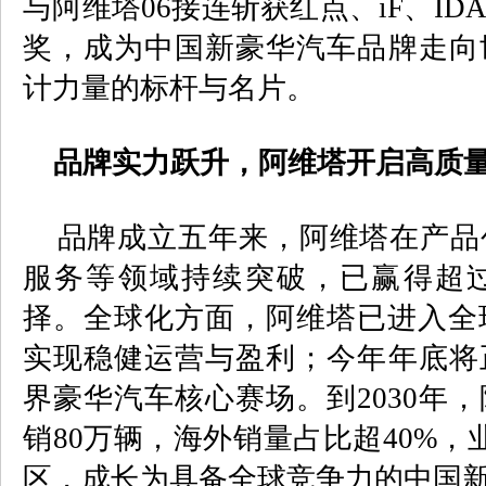
与阿维塔
06
接连斩获红点、
iF
、
ID
奖，成为中国新豪华汽车品牌走向
计力量的标杆与名片。
品牌实力跃升，阿维塔开启高质量
品牌成立五年来，阿维塔在产品
服务等领域持续突破，已赢得超
择。全球化方面，阿维塔已进入全
实现稳健运营与盈利；今年年底将
界豪华汽车核心赛场。到
2030
年，
销
80
万辆，海外销量占比超
40%
，
区，成长为具备全球竞争力的中国