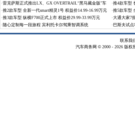
·
雷克萨斯正式推出LX、GX OVERTRAIL“黑马藏金版”车
·
推4款车型 长
型
·
推2款车型 全新一代smart精灵1号 权益价14.99-16.99万元
·
推5款车型 全
·
推3款车型 纵横F700正式上市 权益价29.99-33.99万元
·
大通大家7
·
随心定制每一段旅程 宾利托卡尔驾乘智调系统
·
巴斯夫试点
术
联系我
©
汽车商务网
2000 -
2026 版