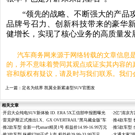
“领先的战略、不断强大的产品攻
品牌号召力、创新科技带来的豪华
健增长，实现了核心业务的高质量发
汽车商务网来源于网络转载的文章信息是
的，并不意味着赞同其观点或证实其内容的
容和版权有疑议，请及时与我们联系。我们
上一篇：
定名为炫界 凯翼全新紧凑型SUV官图发
布（组图）
相关文章
·
开启大众纯电SUV新体验 ID. ERA 5X工信部申报图曝光
·
2亿“清凉
·
雷克萨斯正式推出LX、GX OVERTRAIL“黑马藏金版”车
·
推4款车型 长
型
·
推2款车型 全新一代smart精灵1号 权益价14.99-16.99万元
·
推5款车型 全
·
推3款车型 纵横F700正式上市 权益价29.99-33.99万元
·
大通大家7