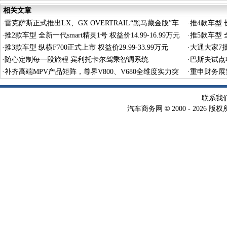
相关文章
·
雷克萨斯正式推出LX、GX OVERTRAIL“黑马藏金版”车
·
推4款车型 长
型
·
推2款车型 全新一代smart精灵1号 权益价14.99-16.99万元
·
推5款车型 全
·
推3款车型 纵横F700正式上市 权益价29.99-33.99万元
·
大通大家7
·
随心定制每一段旅程 宾利托卡尔驾乘智调系统
·
巴斯夫试点
·
补齐高端MPV产品矩阵，尊界V800、V680全维度实力突
术
·
重申财务展
围
联系我
©
汽车商务网
2000 -
2026 版