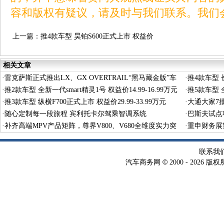
容和版权有疑议，请及时与我们联系。我们
上一篇：
推4款车型 昊铂S600正式上市 权益价
17.99-19.99万元
相关文章
·
雷克萨斯正式推出LX、GX OVERTRAIL“黑马藏金版”车
·
推4款车型 长
型
·
推2款车型 全新一代smart精灵1号 权益价14.99-16.99万元
·
推5款车型 全
·
推3款车型 纵横F700正式上市 权益价29.99-33.99万元
·
大通大家7
·
随心定制每一段旅程 宾利托卡尔驾乘智调系统
·
巴斯夫试点
·
补齐高端MPV产品矩阵，尊界V800、V680全维度实力突
术
·
重申财务展
围
联系我
©
汽车商务网
2000 -
2026 版