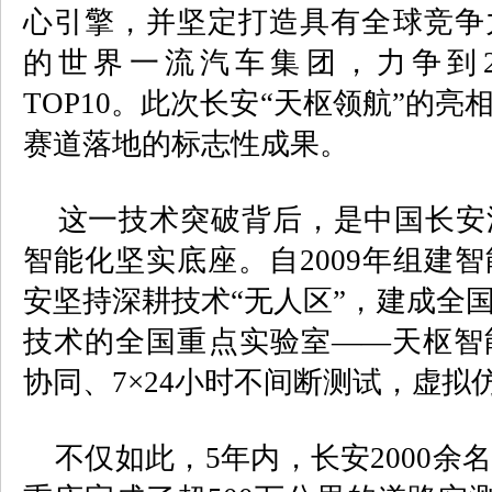
心引擎，并坚定打造具有全球竞争
的世界一流汽车集团，力争到
TOP10
。此次长安
“
天枢领航
”
的亮
赛道落地的标志性成果。
这一技术突破背后，是中国长安
智能化坚实底座。自
2009
年组建智
安坚持深耕技术“无人区”，建成全
技术的全国重点实验室——天枢智
协同、
7
×
24
小时不间断测试，虚拟
不仅如此，
5
年内，长安
2000
余