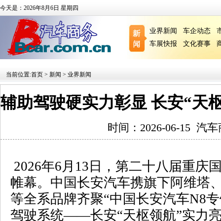
今天是：2026年8月6日 星期四
业界新闻
车企动态
车展快报
文化赛事
当前位置:
首页
>
新闻
>
业界新闻
辅助驾驶硬实力彰显 长安“天
时间：2026-06-15
汽车
2026
年
6
月
13
日，第二十八届重庆
帷幕。中国长安汽车携旗下阿维塔
等全系品牌齐聚“
中国长安汽车
N8
专
驾驶系统——长安“天枢领航”实力