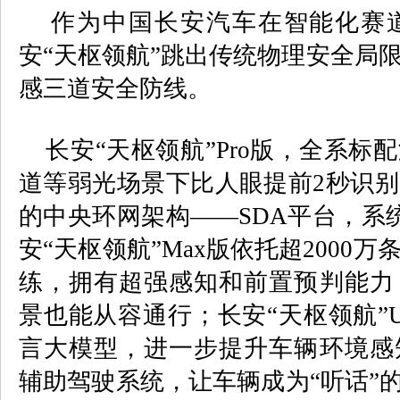
作为中国长安汽车在智能化赛道
安“天枢领航”跳出传统物理安全局
感三道安全防线。
长安
“
天枢领航
”Pro
版，全系标配
道等弱光场景下比人眼提前
2
秒识别
的中央环网架构——
SDA
平台，系
安
“
天枢领航
”Max
版依托超
2000
万
练，拥有超强感知和前置预判能力
景也能从容通行；长安
“
天枢领航
”U
言大模型，进一步提升车辆环境感
辅助驾驶系统，让车辆成为“听话”的