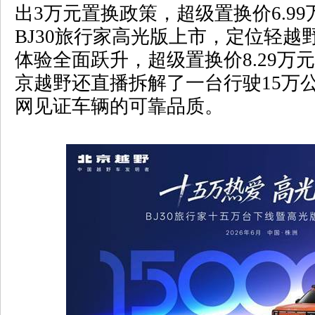
出
3
万元置换政策，超级置换价
6.99
BJ30
旅行家高光版上市，定位轻越
体验全面跃升，超级置换价
8.29
万元
京越野还直播拆解了一台行驶
15
万
网见证车辆的可靠品质。