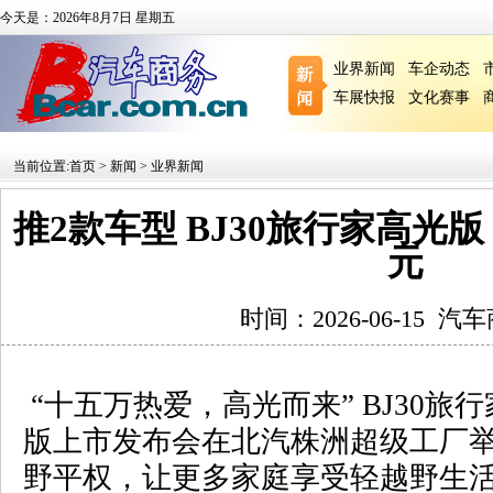
今天是：2026年8月7日 星期五
业界新闻
车企动态
车展快报
文化赛事
当前位置:
首页
>
新闻
>
业界新闻
推2款车型 BJ30旅行家高光版 置
元
时间：2026-06-15
汽车
“
十五万热爱，高光而来
” BJ30
旅行
版上市发布会在北汽株洲超级工厂
野平权，让更多家庭享受轻越野生