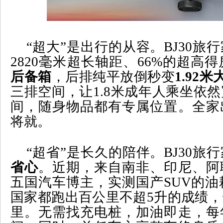
“
超大
”
是出行的从容。
BJ30
旅行
2820
毫米超长轴距、
66%
的超高得
后备箱
，后排纯平放倒秒变
1.92
米
三排空间，让
1.8
米成年人乘坐依然
间，随身物品都有专属位置。全家
将就。
“
超省
”
是长久的陪伴。
BJ30
旅行
省心
。近期，来自南非、印尼、阿
五国汽车博主，实测国产
SUV
的油
国家都跑出百公里不超
5
升的成绩，
里。无需找充电桩，加油即走，每