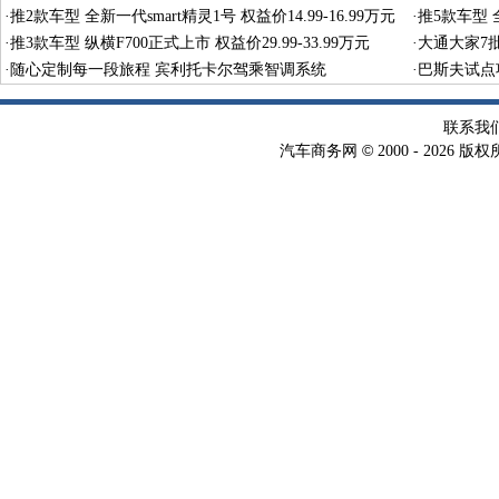
型
·
推2款车型 全新一代smart精灵1号 权益价14.99-16.99万元
·
推5款车型 全
·
推3款车型 纵横F700正式上市 权益价29.99-33.99万元
·
大通大家7
·
随心定制每一段旅程 宾利托卡尔驾乘智调系统
·
巴斯夫试点
术
联系我
©
汽车商务网
2000 -
2026 版