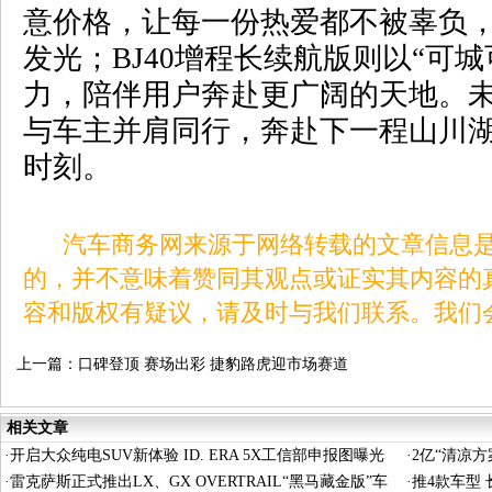
意价格，让每一份热爱都不被辜负
发光；
BJ40
增程长续航版则以
“
可城
力，陪伴用户奔赴更广阔的天地。
与车主并肩同行，奔赴下一程山川
时刻。
汽车商务网来源于网络转载的文章信息是
的，并不意味着赞同其观点或证实其内容的
容和版权有疑议，请及时与我们联系。我们
上一篇：
口碑登顶 赛场出彩 捷豹路虎迎市场赛道
双高光
相关文章
·
开启大众纯电SUV新体验 ID. ERA 5X工信部申报图曝光
·
2亿“清凉
·
雷克萨斯正式推出LX、GX OVERTRAIL“黑马藏金版”车
·
推4款车型 长