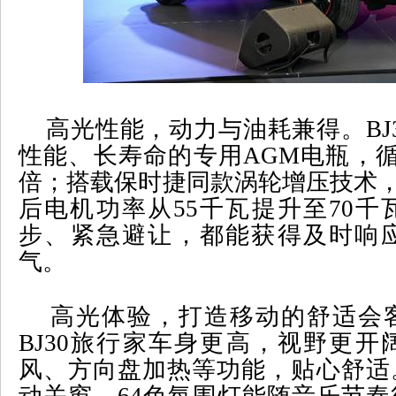
高光性能，动力与油耗兼得。
BJ
性能、长寿命的专用
AGM
电瓶，
倍；搭载保时捷同款涡轮增压技术
后电机功率从
55
千瓦提升至
70
千
步、紧急避让，都能获得及时响
气。
高光体验，打造移动的舒适会
BJ30
旅行家车身更高，视野更开
风、方向盘加热等功能，贴心舒适