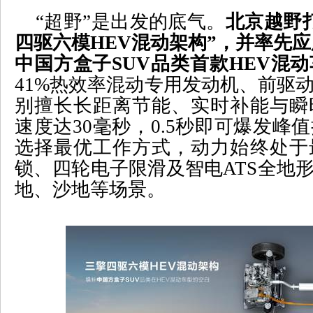
“
超野
”
是出发的底气。
北京越野
四驱六模
HEV
混动架构
”
，并率先应
中国方盒子
SUV
品类首款
HEV
混动
41%
热效率混动专用发动机、前驱
别擅长长距离节能、实时补能与瞬
速度达
30
毫秒，
0.5
秒即可爆发峰值
选择最优工作方式，动力始终处于
锁、四轮电子限滑及智电
ATS
全地
地、沙地等场景。