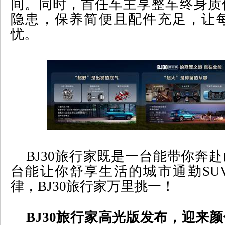
间。同时，首任车主享整车终身质
隐患，保养简便且配件充足，让
忧。
BJ30
旅行家既是一台能带你奔赴
台能让你舒享生活的城市通勤
SU
律，
BJ30
旅行家万里挑一！
BJ30
旅行家高光版发布，迎来颜