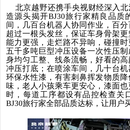
北京越野还携手央视财经深入北
造源头揭开
BJ30
旅行家精良品质
间，几百台机器人协同作业，百分
超过一根头发丝，保证车身骨架更
能力更强，走烂路不异响，碰撞时
五千多吨巨型冲压设备一次性压制
身均匀工整、线条流畅，好看的高
冲压打底；在喷涂车间，几十台机
环保水性漆，有害刺鼻挥发物质降
味，老人小孩乘车更安心，漆面也
时，每道工序都设有品控检查关
BJ30
旅行家全部品质达标，让用户