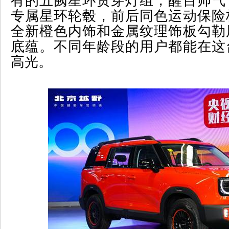
有的五阙星环贯穿灯组，醒目帅气
专属星环轮毂，前后同色运动保险
全新橙色内饰和金属纹理饰板勾勒
底蕴。不同年龄段的用户都能在这
高光。