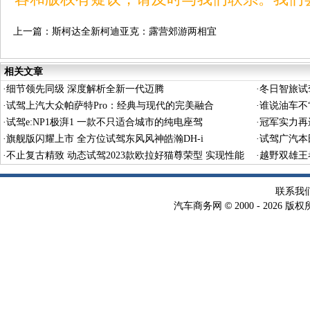
上一篇：
斯柯达全新柯迪亚克：露营郊游两相宜
相关文章
·
细节领先同级 深度解析全新一代迈腾
·
冬日智旅试
·
试驾上汽大众帕萨特Pro：经典与现代的完美融合
·
谁说油车不“
·
试驾e:NP1极湃1 一款不只适合城市的纯电座驾
·
冠军实力再
·
旗舰版闪耀上市 全方位试驾东风风神皓瀚DH-i
·
试驾广汽本田
·
不止复古精致 动态试驾2023款欧拉好猫尊荣型 实现性能
·
越野双雄王
自由
联系我
©
汽车商务网
2000 -
2026 版