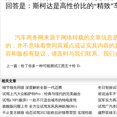
回答是：斯柯达是高性价比的“精致”
汽车商务网来源于网络转载的文章信息是
的，并不意味着赞同其观点或证实其内容的
容和版权有疑议，请及时与我们联系。我们
上一篇：
给了你多一种可能测试江西五十铃 D-
MAX
相关文章
·
细节领先同级 深度解析全新一代迈腾
·
冬日智旅试
·
试驾上汽大众帕萨特Pro：经典与现代的完美融合
·
谁说油车不“
·
试驾e:NP1极湃1 一款不只适合城市的纯电座驾
·
冠军实力再
·
旗舰版闪耀上市 全方位试驾东风风神皓瀚DH-i
·
试驾广汽本田
·
不止复古精致 动态试驾2023款欧拉好猫尊荣型 实现性能
·
越野双雄王