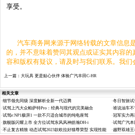
享受。
汽车商务网来源于网络转载的文章信息是
的，并不意味着赞同其观点或证实其内容的
容和版权有疑议，请及时与我们联系。我们
上一篇：
大玩具 更是贴心伙伴 体验广汽丰田C-HR
双擎
相关文章
·
细节领先同级 深度解析全新一代迈腾
·
冬日智旅试
·
试驾上汽大众帕萨特Pro：经典与现代的完美融合
·
谁说油车不“
·
试驾e:NP1极湃1 一款不只适合城市的纯电座驾
·
冠军实力再
·
旗舰版闪耀上市 全方位试驾东风风神皓瀚DH-i
·
试驾广汽本田
·
不止复古精致 动态试驾2023款欧拉好猫尊荣型 实现性能
·
越野双雄王