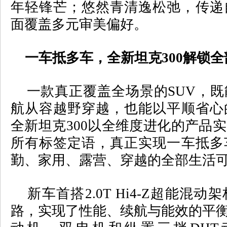
年轻锋芒；悠然青清逸松弛，传递
面覆盖多元审美偏好。
一车抵多车，全新坦克
300
解锁全
一款真正覆盖全场景的
SUV
，既
航从容越野穿越，也能以平顺省心
全新坦克
300
以全维度进化的产品实
所有标签定语，真正实现一车抵多
勤、家用、露营、穿越的全部生活
新车首搭
2.0T Hi4-Z
超能混动架
路，实现了性能、续航与能效的平