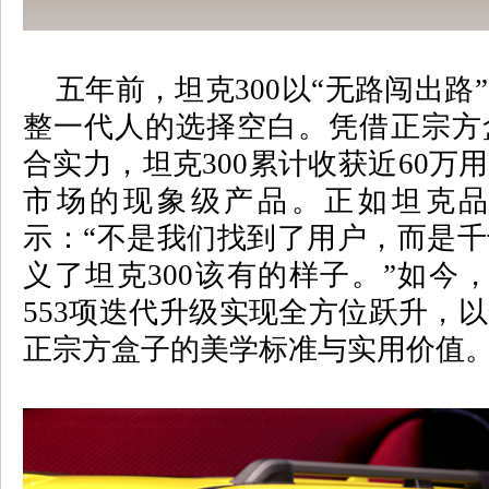
五年前，坦克
300
以
“
无路闯出路
”
整一代人的选择空白。凭借正宗方
合实力，坦克
300
累计收获近
60
万用
市场的现象级产品。正如坦克
示：
“
不是我们找到了用户，而是千
义了坦克
300
该有的样子。
”
如今
553
项迭代升级实现全方位跃升，以
正宗方盒子的美学标准与实用价值