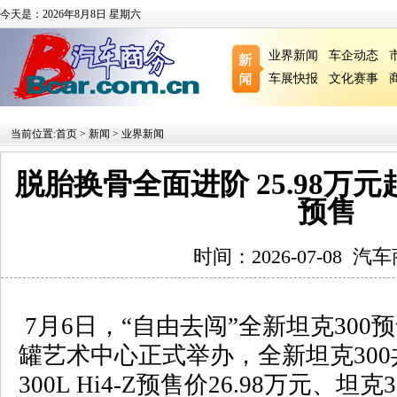
今天是：2026年8月8日 星期六
业界新闻
车企动态
车展快报
文化赛事
当前位置:
首页
>
新闻
>
业界新闻
脱胎换骨全面进阶 25.98万元
预售
时间：2026-07-08
汽车
7月
6
日，
“
自由去闯
”
全新坦克
300
预
罐艺术中心正式举办，全新坦克
300
300L Hi4-Z
预售价
26.98
万元、坦克
3