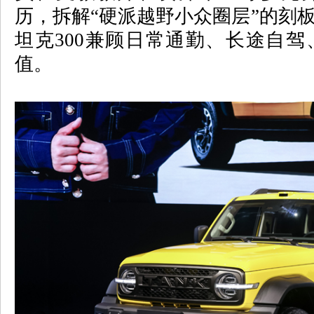
历，拆解
“
硬派越野小众圈层
”
的刻
坦克
300
兼顾日常通勤、长途自驾
值。