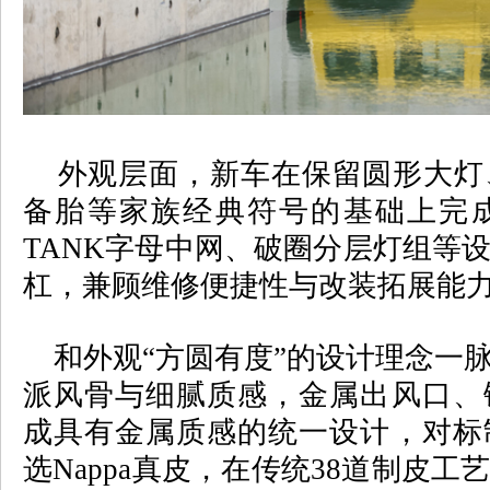
外观层面，新车在保留圆形大灯
备胎等家族经典符号的基础上完
TANK
字母中网、破圈分层灯组等
杠，兼顾维修便捷性与改装拓展能
和外观
“
方圆有度
”
的设计理念一
派风骨与细腻质感，金属出风口、
成具有金属质感的统一设计，对标
选
Nappa
真皮，在传统
38
道制皮工