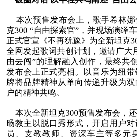
本次预售发布会上，歌手希林娜
克
300 “
自由探索官
”
，并现场演绎
正式官宣《不再犹豫》为全新坦克
3
全网发起歌词共创计划，邀请广大
由去闯
”
的理解融入创作，最终共
发布会上正式亮相。以音乐为纽带
牌将品牌精神从单向传递升级为双
户的精神共鸣。
本次全新坦克
300
预售发布会，还
旸教主以脱口秀形式，开启用户对
员、支教教师、资深车主等多元