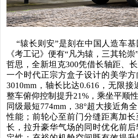
“
辕长则安
”
是刻在中国人造车基
《考工记》便有
“
凡为辕，三其轮崇
哲思，全新坦克
300
凭借长轴距、长
一个时代正宗方盒子设计的美学方
3010mm
，轴长比达
0.616
，无限接
整车俯仰控制提升
21%
，乘坐平顺
同级最短
774mm
，
38°
超大接近角全
性能；前轮心至前门分缝距离加长
长，拉升豪华气场的同时优化前后
定性；充裕的机舱空间既有效提升