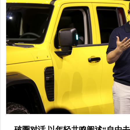
破圈对话 以年轻共鸣阐述
“
自由去