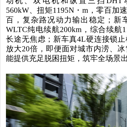
动机、双电机和纵置三挡
DHT
560kW
、扭矩
1195N
・
m
，零百加
百，复杂路况动力输出稳定；新
WLTC
纯电续航
200km
，综合续航
1
长途无焦虑；新车真
4L
硬连接锁止
放大
20
倍，即便面对城市内涝、冰
能提供充足脱困扭矩，筑牢全场景