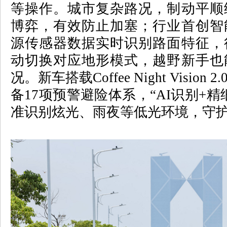
等操作。城市复杂路况，制动平顺
博弈，有效防止加塞；行业首创智
源传感器数据实时识别路面特征，
动切换对应地形模式，越野新手也
况。新车搭载
Coffee Night Vision 2.
备
17
项预警避险体系，
“AI
识别
+
精
准识别炫光、雨夜等低光环境，守