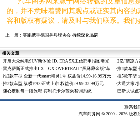
汽车商务网来源于网络转载的文章信息是
的，并不意味着赞同其观点或证实其内容的
容和版权有疑议，请及时与我们联系。我们
上一篇：
零跑携手德国乒乓球协会 持续深化品牌
全球影响力
相关文章
·
开启大众纯电SUV新体验 ID. ERA 5X工信部申报图曝光
·
2亿“清凉
·
雷克萨斯正式推出LX、GX OVERTRAIL“黑马藏金版”车
·
推4款车型 长
型
·
推2款车型 全新一代smart精灵1号 权益价14.99-16.99万元
·
推5款车型 全
·
推3款车型 纵横F700正式上市 权益价29.99-33.99万元
·
大通大家7
·
随心定制每一段旅程 宾利托卡尔驾乘智调系统
·
巴斯夫试点
术
联系我
©
汽车商务网
2000 -
2026 版