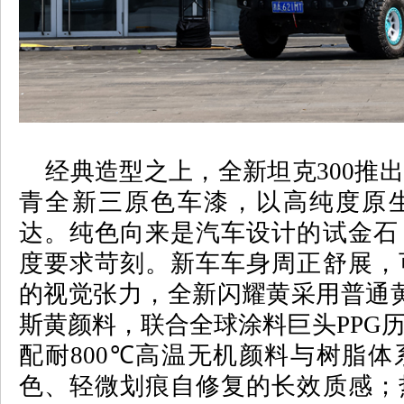
经典造型之上，全新坦克
300
推出
青全新三原色车漆，以高纯度原
达。纯色向来是汽车设计的试金石
度要求苛刻。新车车身周正舒展，
的视觉张力，全新闪耀黄采用普通
斯黄颜料，联合全球涂料巨头
PPG
配耐
800℃
高温无机颜料与树脂体
色、轻微划痕自修复的长效质感；