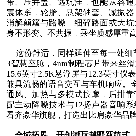
带、压井盖、遇坑洼，也能从容通
震体系，轮胎、悬架轴套、减振器
消解颠簸与路噪，细碎路面或大坑
身不形变、不共振，乘坐质感厚重
这份舒适，同样延伸至每一处细
3
智慧座舱，
4nm
制程芯片带来丝滑
15.6
英寸
2.5K
悬浮屏与
12.3
英寸仪表
兼具流畅的语音交互与车机响应。
通风、加热与多模式按摩，后排靠
配主动降噪技术与
12
扬声器音响系
看齐豪华旗舰，打造出比肩豪华品
全域拓界，开创潮玩越野新范式