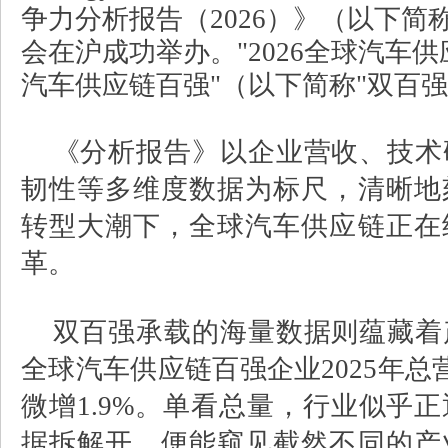
争力分析报告（2026）》（以下简
会在沪成功举办。"2026全球汽车供应
汽车供应链百强"（以下简称"双百强
《分析报告》以企业营收、技术
韧性等多维度数据为标尺，清晰地
转型大潮下，全球汽车供应链正在
革。
双百强承载的海量数据则蕴藏着
全球汽车供应链百强企业2025年总营
微增1.9%。单看总量，行业似乎
据拆解开，便能窥见截然不同的产