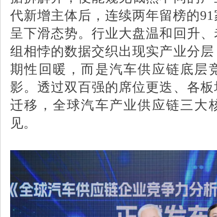
代新增主体后，连续两年留榜的9
呈下滑态势。行业大盘温和回升、
组相悖的数据交织出现实产业分层
期性回暖，而是汽车供应链底层
影。透过双百强的席位更迭、各板
迁移，全球汽车产业供应链三大
见。