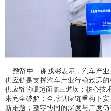
致辞中，谢戎彬表示，汽车产业
供应链是支撑汽车产业行稳致远的
供应链的崛起面临三道坎：核心技术
未完全破解；全球供应链重构下安
新难题；整零协同的深度与广度仍