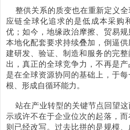
整供关系的质变也在重新定义全
应链全球化追求的是低成本采购
优；如今，地缘政治摩擦、贸易规
本地化配套要求持续叠加，倒逼供
建研发、验证、制造和服务的完整
出，真正的全球竞争力，不再是产
是在全球资源协同的基础上，于每
根、形成自循环能力。
站在产业转型的关键节点回望这
示或许不在于企业位次的起落，而
则已经改写。过去比拼的是规模、