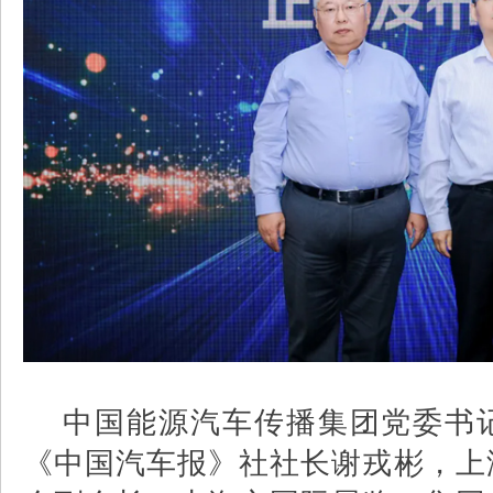
中国能源汽车传播集团党委书记
《中国汽车报》社社长谢戎彬，上