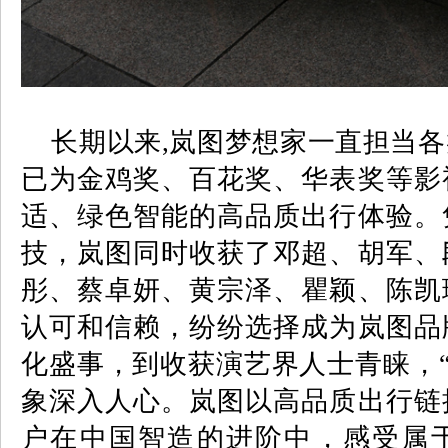
长期以来
,
岚图梦想家一直担当各
已为金鸡奖、百花奖、华表奖等影
适、绿色智能的高品质出行体验。
技，岚图同时收获了邓超、胡军、
彤、蔡卓妍、黄宗泽、瞿颖、陈凯
认可和信赖，纷纷选择成为岚图品
化盛事，到收获演艺界人士青睐，“
象深入人心。岚图以高品质出行链
户在中国智造的进阶中，感受属