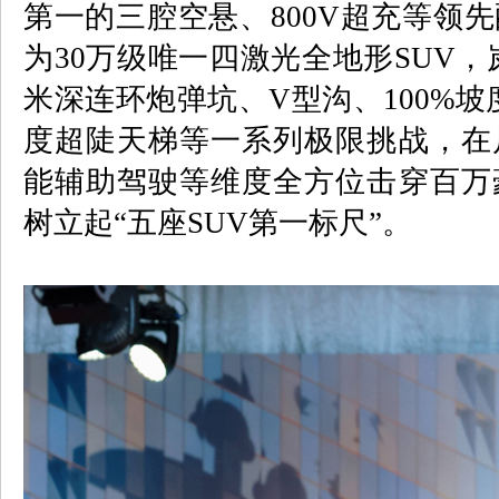
第一的
三腔空悬、
800V
超充等领先
为
30
万级唯一四激光全地形
SUV
，
米深连环炮弹坑、
V
型沟、
100%
坡
度超陡天梯等一系列极限挑战，在
能辅助驾驶等维度全方位击穿百万
树立起“五座
SUV
第一标尺”。