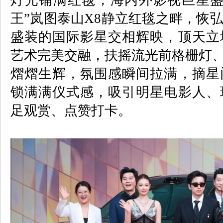
灯光铺满红毯，海内外影视巨星盛
王”岚图泰山
X8
静立红毯之畔，恢
盛装的国际影星交相辉映，顶天立
艺术完美交融，扶摇流光前格栅灯
熠熠生辉，氛围感瞬间拉满，摘星
锁满满仪式感，吸引明星电影人、
足观赏、点赞打卡。