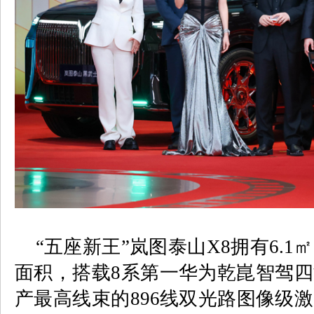
“五座新王”岚图泰山
X8
拥有
6.1
㎡
面积，搭载
8
系第一华为乾崑智驾四
产最高线束的
896
线双光路图像级激