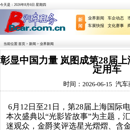
今天是：2026年8月6日 星期四
业界新闻
车企动态
车展快报
文化赛事
当前位置:
首页
>
新闻
>
业界新闻
彰显中国力量 岚图成第28届
定用车
时间：2026-06-15
汽车
6
月
12
日至
21
日，第
28
届上海国际
本次盛典以“光影皆故事”为主题，
迷观众，金爵奖评选星光熠熠、含