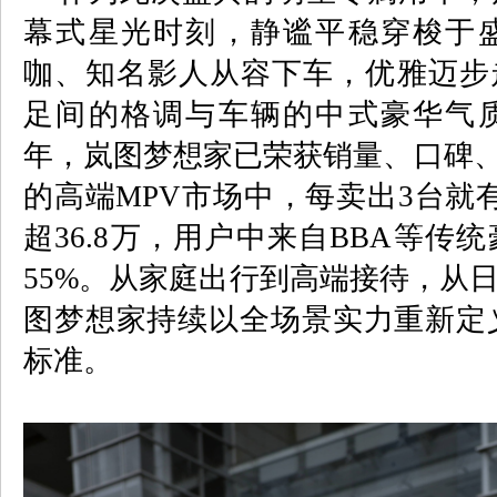
幕式星光时刻，静谧平稳穿梭于
咖、知名影人从容下车，优雅迈步
足间的格调与车辆的中式豪华气
年，岚图梦想家已荣获销量、口碑、
的高端
MPV
市场中，每卖出
3
台就
超
36.8
万，用户中来自
BBA
等传统
55%
。从家庭出行到高端接待，从
图梦想家持续以全场景实力重新定
标准。