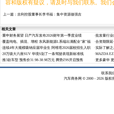
容和版权有疑议，请及时与我们联系。我们
上一篇：
吉利控股董事长李书福：集中资源做强吉
利汽车上市公司
相关文章
·
重申财务展望 日产汽车发布2026财年第一季度业绩
·
批发量行业前
·
覆盖纯电、插混、增程 东风新能源L系端出满配全"家"福
·
合资期限延
·
连续4年大规模吸纳应届毕业生 阿维塔2026届校招生入职
·
实际了解之
·
20万级大六座SUV 华境S划了一条驾驶表现新标准线
·
MAZDA 
·
推3款车型 预售价31.98-38.98万元 腾势Z9S开启预售
·
更多豪华 
联系我
©
汽车商务网
2000 -
2026 版