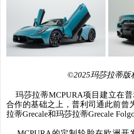
©
2025
玛莎拉蒂版
玛莎拉蒂
MCPURA
项目建立在普
合作的基础之上
，
普利司通此前曾
拉蒂
Grecale
和玛莎拉蒂
Grecale Folg
MCPURA
的定制轮胎在欧洲开