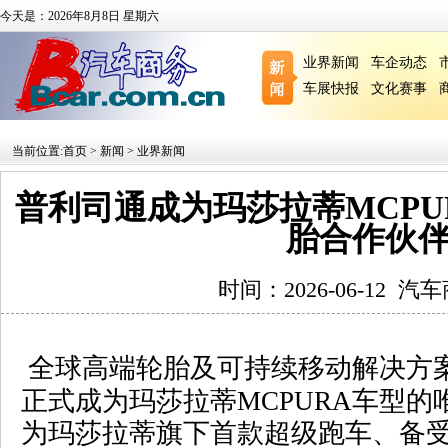
今天是：2026年8月8日 星期六
业界新闻
车企动态
车展快报
文化赛事
当前位置:
首页
>
新闻
>
业界新闻
普利司通成为玛莎拉蒂MCPU
胎合作伙
时间：2026-06-12
汽车
全球高端轮胎及可持续移动解决方
正式成为玛莎拉蒂
MCPURA
车型的
为玛莎拉蒂旗下首款超级跑车、备