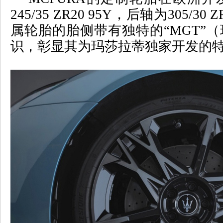
245/35 ZR20 95Y
，后轴为
305/30 Z
属轮胎的胎侧带有独特的
“MGT”
（
识，彰显其为玛莎拉蒂独家开发的