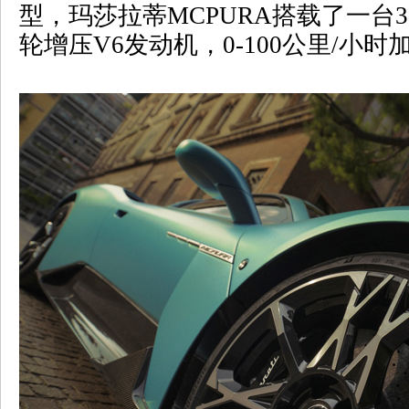
型，玛莎拉蒂
MCPURA
搭载了一台
3
轮增压
V6
发动机，
0-100
公里
/
小时