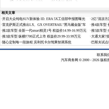
价 持续释放高质量发展新动能
相关文章
·
开启大众纯电SUV新体验 ID. ERA 5X工信部申报图曝光
·
2亿“清凉
·
雷克萨斯正式推出LX、GX OVERTRAIL“黑马藏金版”车
·
推4款车型 长
型
·
推2款车型 全新一代smart精灵1号 权益价14.99-16.99万元
·
推5款车型 全
·
推3款车型 纵横F700正式上市 权益价29.99-33.99万元
·
大通大家7
·
随心定制每一段旅程 宾利托卡尔驾乘智调系统
·
巴斯夫试点
术
联系我
©
汽车商务网
2000 -
2026 版