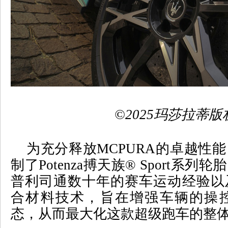
©
2025
玛莎拉蒂版
为充分释放
MCPURA
的卓越性能
制了
Potenza
搏天族
® Sport
系列轮胎
普利司通数十年的赛车运动经验以
合材料技术，旨在增强车辆的操
态，从而最大化这款超级跑车的整