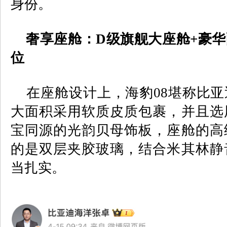
身份。
奢享座舱：
D
级旗舰大座舱
+
豪华
位
在座舱设计上，海豹
08
堪称比亚
大面积采用软质皮质包裹，并且选
宝同源的光韵贝母饰板，座舱的高
的是双层夹胶玻璃，结合米其林静
当扎实。