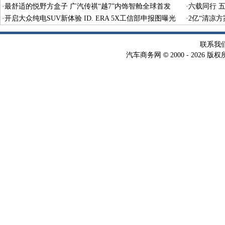
售
·
最舒适的悦野方盒子 广汽传祺“越7”内饰智舱全球首发
·
六载同行 
·
开启大众纯电SUV新体验 ID. ERA 5X工信部申报图曝光
乐公园
·
2亿“清凉
联系我
©
汽车商务网
2000 -
2026 版