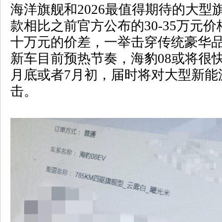
海洋旗舰和
2026
最值得期待的大型
款相比之前官方公布的
30-35
万元价
十万元的价差，一举击穿传统豪华
新车目前预热节奏，海豹
08
或将很
月底或者
7
月初，届时将对大型新能
击。