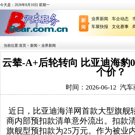
今天是：2026年8月10日 星期一
业界新闻
车企动态
车展快报
文化赛事
当前位置:
首页
>
新闻
>
业界新闻
云辇-A+后轮转向 比亚迪海豹
个价？
时间：2026-06-12
汽车
近日，比亚迪海洋网首款大型旗舰
商内部预扣款清单意外流出。扣款
旗舰型预扣款为
25
万元。作为被业