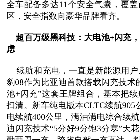
全车配备多达
11
个安全气囊，覆盖
区，安全指数向豪华品牌看齐。
超百万级黑科技：大电池
+
闪充，
虑
续航和充电，一直是新能源用户
豹
08
作为比亚迪首款搭载闪充技术
池
+
闪充”这套王牌组合，基本把续
扫清。新车纯电版本
CLTC
续航
905
电续航
400
公里，满油满电综合续航
迪闪充技术“
5
分好
9
分饱
3
分寒”天