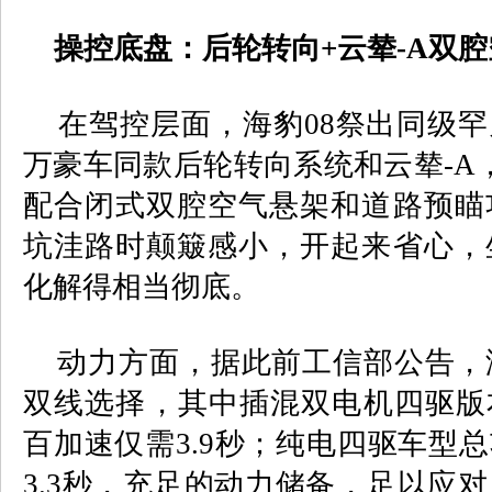
操控底盘：后轮转向
+
云辇
-A
双腔
在驾控层面，海豹
08
祭出同级罕
万豪车同款后轮转向系统和云辇
-A
配合闭式双腔空气悬架和道路预瞄
坑洼路时颠簸感小，开起来省心，
化解得相当彻底。
动力方面，据此前工信部公告，
双线选择，其中插混双电机四驱版
百加速仅需
3.9
秒；纯电四驱车型总
3.3
秒，充足的动力储备，足以应对