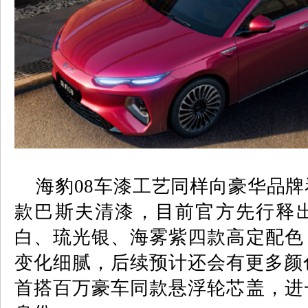
海豹
08
车漆工艺同样向豪华品牌
款巴斯夫清漆，目前官方先行释
白、琉光银、海雾紫四款高定配色
变化细腻，后续预计还会有更多颜
首搭百万豪车同款悬浮轮芯盖，进