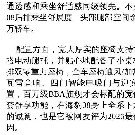
通透感和乘坐舒适感同级领先。不
08
后排乘坐舒展度、头部腿部空间
万轿车。
配置方面，宽大厚实的座椅支持
搭电动腿托，并贴心地配备了小桌
排双零重力座椅，全车座椅通风
/
加
瓦雷音响、四门智能电吸门与迎
置，百万级
BBA
旗舰才会标配的宽
套舒享功能，在海豹
08
身上全系下
的诚意，也是它被网友评为
2026
最
因。