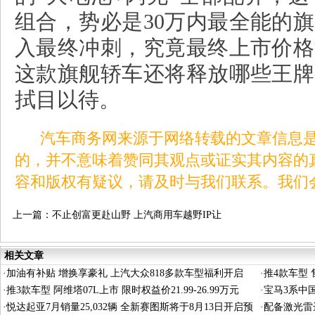
组合，势必是
30
万内最全能的旗
入最终冲刺，究竟最终上市价格
这款旗舰轿车还将释放哪些王牌
拭目以待。
汽车商务网来源于网络转载的文章信息是
的，并不意味着赞同其观点或证实其内容的
容和版权有疑议，请及时与我们联系。我们
上一篇：
不止创富更赴山野 上汽商用车越野IP让
皮卡有了新玩法
相关文章
·
加油有补贴 增换享豪礼 上汽大众818多款车型福利开启
·
推4款车型 售
·
推3款车型 阿维塔07L上市 限时权益价21.99-26.99万元
·
宝马3系中国
·
悦达起亚7月销量25,032辆 全新赛图斯将于8月13日开启预
相
·
配备激光雷达