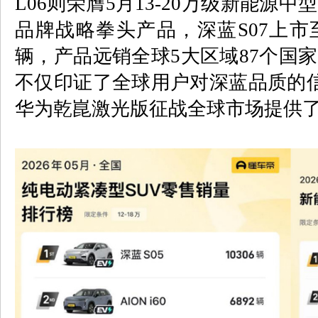
L06
则荣膺
5
月
13-20
万级新能源中型
品牌战略拳头产品，
深蓝
S07
上市
辆，产品远销全球
5
大区域
87
个国家
不仅印证了全球用户对深蓝品质的
华为乾崑激光版征战全球市场提供