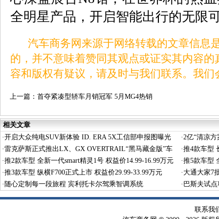
全明星产品，开启智能出行的无限
汽车商务网来源于网络转载的文章信息是
的，并不意味着赞同其观点或证实其内容的
容和版权有疑议，请及时与我们联系。我们
上一篇：
首夺紧凑型轿车月销冠军 5月MG4热销
15000+ 8个月稳态破万
相关文章
·
开启大众纯电SUV新体验 ID. ERA 5X工信部申报图曝光
·
2亿“清凉
·
雷克萨斯正式推出LX、GX OVERTRAIL“黑马藏金版”车
·
推4款车型 长
型
·
推2款车型 全新一代smart精灵1号 权益价14.99-16.99万元
·
推5款车型 全
·
推3款车型 纵横F700正式上市 权益价29.99-33.99万元
·
大通大家7
·
随心定制每一段旅程 宾利托卡尔驾乘智调系统
·
巴斯夫试点
术
联系我