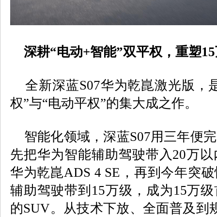
深耕“电动
+
智能”双平权，重塑
15
全新深蓝
S07
华为乾崑激光版，
权”与“电动平权”的集大成之作。
智能化领域，深蓝
S07
用三年便完
先把华为智能辅助驾驶带入
20
万以
华为乾崑
ADS 4 SE
，再到今年突破
辅助驾驶带到
15
万级，成为
15
万级
的
SUV
。从技术下放、全面普及到