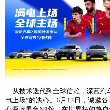
从技术迭代到全球信赖，深蓝汽车
电上场”的决心。
6
月
13
日，诚邀各
心深蓝展台
N8
馆，在世界杯的热血