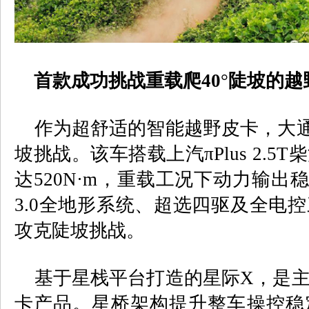
首款成功挑战重载爬
40
°
陡坡的越
作为超舒适的智能越野皮卡，大
坡挑战。该车搭载上汽π
Plus 2.5T
柴
达
520N
·
m
，重载工况下动力输出
3.0
全地形系统、超选四驱及全电控
攻克陡坡挑战。
基于星栈平台打造的星际
X
，是
卡产品。星桥架构提升整车操控稳