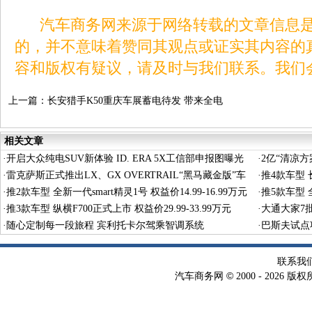
汽车商务网来源于网络转载的文章信息是
的，并不意味着赞同其观点或证实其内容的
容和版权有疑议，请及时与我们联系。我们
上一篇：
长安猎手K50重庆车展蓄电待发 带来全电
作业皮卡新体验
相关文章
·
开启大众纯电SUV新体验 ID. ERA 5X工信部申报图曝光
·
2亿“清凉
·
雷克萨斯正式推出LX、GX OVERTRAIL“黑马藏金版”车
·
推4款车型 长
型
·
推2款车型 全新一代smart精灵1号 权益价14.99-16.99万元
·
推5款车型 全
·
推3款车型 纵横F700正式上市 权益价29.99-33.99万元
·
大通大家7
·
随心定制每一段旅程 宾利托卡尔驾乘智调系统
·
巴斯夫试点
术
联系我
©
汽车商务网
2000 -
2026 版