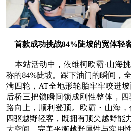
首款成功挑战
84%
陡坡的宽体轻
本站活动中，依维柯欧霸·山海挑
称的
84%
陡坡。踩下油门的瞬间，
满四轮，
AT
全地形轮胎牢牢咬进坡
后桥三把锁瞬间锁成刚性整体，四
路向上，顺利登顶。欧霸・山海，
四驱越野轻客，既拥有顶尖越野能
大空间，完美平衡越野属性与实用