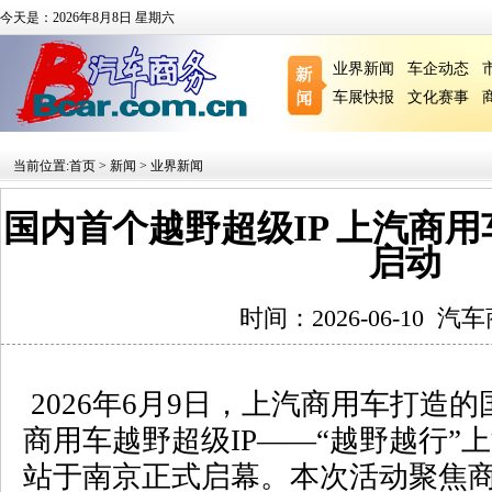
今天是：2026年8月8日 星期六
业界新闻
车企动态
车展快报
文化赛事
当前位置:
首页
>
新闻
>
业界新闻
国内首个越野超级IP 上汽商
启动
时间：2026-06-10
汽车
2026
年
6
月
9
日，上汽商用车打造的
商用车越野超级
IP
——“越野越行”
站于南京正式启幕。本次活动聚焦