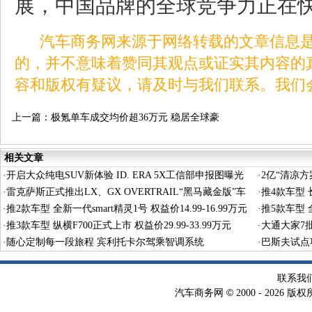
展，中国品牌的全球竞争力正在
汽车商务网来源于网络转载的文章信息是
的，并不意味着赞同其观点或证实其内容的
容和版权有疑议，请及时与我们联系。我们
上一篇：
极氪单车成交均价超36万元 稳居全球豪
华品牌阵营
相关文章
·
开启大众纯电SUV新体验 ID. ERA 5X工信部申报图曝光
·
2亿“清凉
·
雷克萨斯正式推出LX、GX OVERTRAIL“黑马藏金版”车
·
推4款车型 长
型
·
推2款车型 全新一代smart精灵1号 权益价14.99-16.99万元
·
推5款车型 全
·
推3款车型 纵横F700正式上市 权益价29.99-33.99万元
·
大通大家7
·
随心定制每一段旅程 宾利托卡尔驾乘智调系统
·
巴斯夫试点
术
联系我
©
汽车商务网
2000 -
2026 版