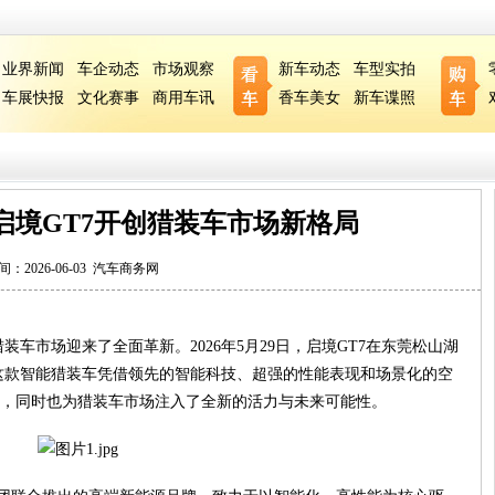
业界新闻
车企动态
市场观察
新车动态
车型实拍
车展快报
文化赛事
商用车讯
香车美女
新车谍照
起 启境GT7开创猎装车市场新格局
间：2026-06-03
汽车商务网
车市场迎来了全面革新。2026年5月29日，启境GT7在东莞松山湖
。这款智能猎装车凭借领先的智能科技、超强的性能表现和场景化的空
，同时也为猎装车市场注入了全新的活力与未来可能性。