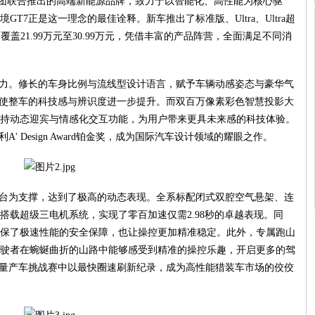
汽集团联合推出的高端新能源品牌，致力于以智能化、高性能为核心驱
T7正是这一理念的最佳诠释。新车推出了标准版、Ultra、Ultra超
覆盖21.99万元至30.99万元，凭借丰富的产品阵营，全面满足不同消
张力。修长的车身比例与流线型设计语言，赋予车辆动感姿态与豪华气
，使整车的科技感与辨识度进一步提升。而双百万像素彩色智慧投影大
持动态迎宾与情感化交互功能，为用户带来更具未来感的科技体验。
' Design Award铂金奖，成为国际汽车设计领域的耀眼之作。
平台为支撑，达到了极高的动态表现。全系标配闭式双腔空气悬架、连
搭载超级三电机系统，实现了零百加速仅需2.98秒的卓越表现。同
确保了极速性能的安全保障，也让操控更加精准稳定。此外，专属跑山
驶者在蜿蜒曲折的山路中能够感受到精准的操控乐趣，开启更多的驾
山量产车挑战赛中以最快圈速刷新纪录，成为高性能猎装车市场的佼佼