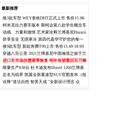
7
最新推荐
推3款车型 WEY拿铁DHT正式上市 售价15.98-
·
17.
柯米克拉力赛车版本 斯柯达第八款学生概念车
·
动感、力量和激情 艺术家诠释兰博基尼Huracá
·
舒享安全 无惧寒冷 第四代嘉华守护您的每一
·
次
推9款车型 新款奔腾T99上市 售价13.49-18.69
·
穿越八百公里 2021兰博基尼中国瀚境之旅于兰
·
进口车市场供需逐季恢复 明年有望重回百万辆
·
限量生产630台 杜卡迪发布Diavel 1260兰博基
·
定名为炫界 凯翼全新紧凑型SUV官图发布（组
·
图）
诠释“道法自然 智美天成 ”全新设计理念 众
·