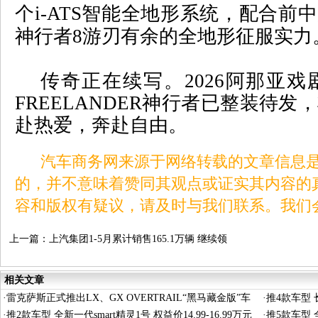
个
i-ATS
智能全地形系统，配合前中
神行者
8
游刃有余的全地形征服实力
传奇正在续写。
2026
阿那亚戏
FREELANDER
神行者已整装待发，
赴热爱，奔赴自由。
汽车商务网来源于网络转载的文章信息是
的，并不意味着赞同其观点或证实其内容的
容和版权有疑议，请及时与我们联系。我们
上一篇：
上汽集团1-5月累计销售165.1万辆 继续领
跑中国汽车行业
相关文章
·
雷克萨斯正式推出LX、GX OVERTRAIL“黑马藏金版”车
·
推4款车型 长
型
·
推2款车型 全新一代smart精灵1号 权益价14.99-16.99万元
·
推5款车型 全