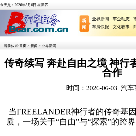
今天是：2026年8月6日 星期四
业界新闻
车企动态
车展快报
文化赛事
当前位置:
首页
>
新闻
>
业界新闻
传奇续写 奔赴自由之境 神行
合作
时间：2026-06-03
汽车
当
FREELANDER
神行者的传奇基
质，一场关于
“
自由
”
与
“
探索
”
的跨界