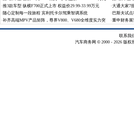
·
推3款车型 纵横F700正式上市 权益价29.99-33.99万元
·
大通大家7
·
随心定制每一段旅程 宾利托卡尔驾乘智调系统
·
巴斯夫试点
·
补齐高端MPV产品矩阵，尊界V800、V680全维度实力突
术
·
重申财务展
围
联系我
©
汽车商务网
2000 -
2026 版