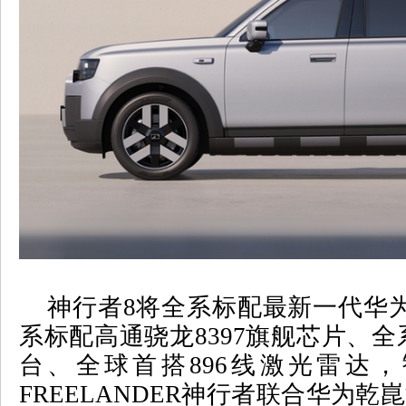
神行者
8
将全系标配最新一代华
系标配高通骁龙
8397
旗舰芯片、全
台、全球首搭
896
线激光雷达，
FREELANDER
神行者联合华为乾崑