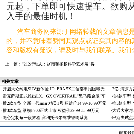
元起，下单即可快速提车。欲购
入手的最佳时机！
汽车商务网来源于网络转载的文章信息是
的，并不意味着赞同其观点或证实其内容的
容和版权有疑议，请及时与我们联系。我们
上一篇：
“212行动志：赵闯和杨杨科学艺术展”将
于7月在京开幕
相关文章
·
开启大众纯电SUV新体验 ID. ERA 5X工信部申报图曝光
·
2亿“清凉
·
雷克萨斯正式推出LX、GX OVERTRAIL“黑马藏金版”车
·
推4款车型 长
型
·
推2款车型 全新一代smart精灵1号 权益价14.99-16.99万元
·
推5款车型 全
·
推3款车型 纵横F700正式上市 权益价29.99-33.99万元
·
大通大家7
·
随心定制每一段旅程 宾利托卡尔驾乘智调系统
·
巴斯夫试点
术
联系我