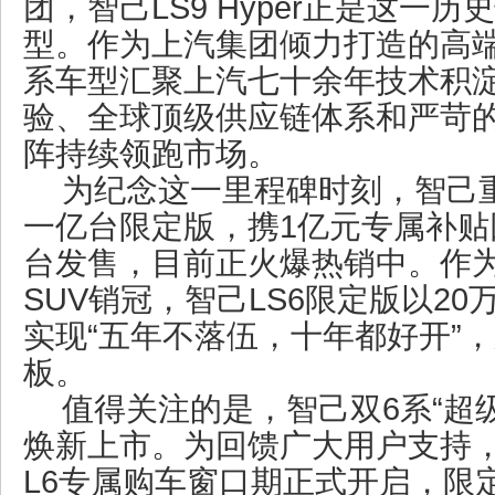
团，智己LS9 Hyper正是这一
型。作为上汽集团倾力打造的高
系车型汇聚上汽七十余年技术积
验、全球顶级供应链体系和严苛
阵持续领跑市场。
为纪念这一里程碑时刻，智己重
一亿台限定版，携1亿元专属补贴回
台发售，目前正火爆热销中。作为
SUV销冠，智己LS6限定版以20
实现“五年不落伍，十年都好开”
板。
值得关注的是，智己双6系“超
焕新上市。为回馈广大用户支持，
L6专属购车窗口期正式开启，限定