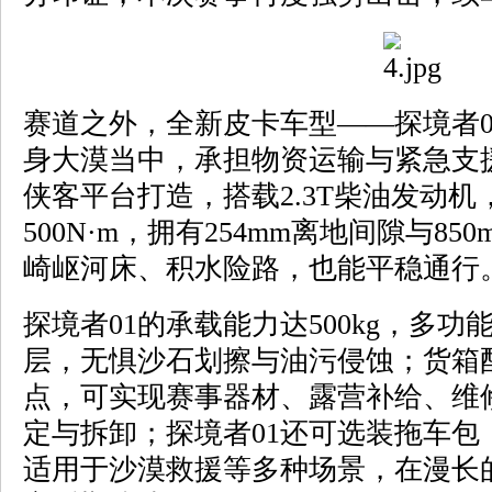
赛道之外，全新皮卡车型——探境者0
身大漠当中，承担物资运输与紧急支援
侠客平台打造，搭载2.3T柴油发动
500N·m，拥有254mm离地间隙与8
崎岖河床、积水险路，也能平稳通行
探境者01的承载能力达500kg，多
层，无惧沙石划擦与油污侵蚀；货箱
点，可实现赛事器材、露营补给、维
定与拆卸；探境者01还可选装拖车包，
适用于沙漠救援等多种场景，在漫长