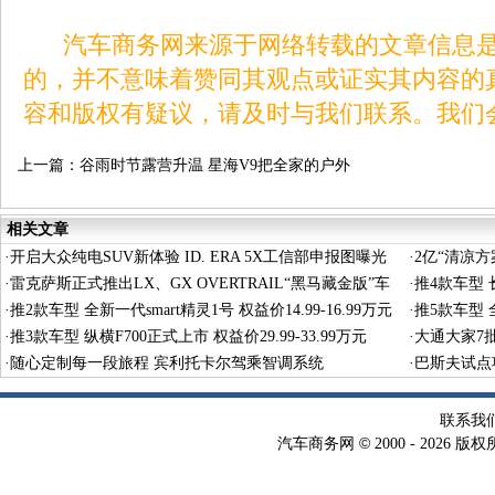
汽车商务网来源于网络转载的文章信息是
的，并不意味着赞同其观点或证实其内容的
容和版权有疑议，请及时与我们联系。我们
上一篇：
谷雨时节露营升温 星海V9把全家的户外
生活安排明白
相关文章
·
开启大众纯电SUV新体验 ID. ERA 5X工信部申报图曝光
·
2亿“清凉
·
雷克萨斯正式推出LX、GX OVERTRAIL“黑马藏金版”车
·
推4款车型 长
型
·
推2款车型 全新一代smart精灵1号 权益价14.99-16.99万元
·
推5款车型 全
·
推3款车型 纵横F700正式上市 权益价29.99-33.99万元
·
大通大家7
·
随心定制每一段旅程 宾利托卡尔驾乘智调系统
·
巴斯夫试点
术
联系我
©
汽车商务网
2000 -
2026 版