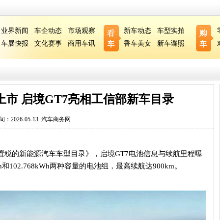
业界新闻
车企动态
市场观察
新车动态
车型实拍
车展快报
文化赛事
商用车讯
香车美女
新车谍照
月上市 启境GT7亮相工信部新车目录
间：2026-05-13
汽车商务网
置税的新能源汽车车型目录》，启境GT7电池信息与续航里程曝
和102.768kWh两种容量的电池组，最高续航达900km。