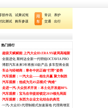
零部件讯
试乘试驾
常识
养护
对比测试
购车参谋
交通
出行
热门排行
超级天赋赋能 上汽大众ID.ERA 9X破局高端新
·
能
全面进化 斯柯达全新一代明锐OCTAVIA PRO
·
内饰
博郡汽车未来5年将推10款产品 多车型将全面
·
覆
车企与经销商：寒冬中的正确“打野”姿势
·
汽车观察：一汽大众——相生共赢 聚力制胜
·
汽车观察：他或为无4S店模式“殉难”
·
走进一汽-大众技术开发：本土化开发超80%
·
汽车观察：宝马在华提前锁定2019领先局面
·
汽车观察：东西方企业文化结合的典范
·
一汽-大众ID.代理制模式加速落地 代理商增至
·