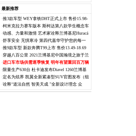
7
最新推荐
推3款车型 WEY拿铁DHT正式上市 售价15.98-
·
17.
柯米克拉力赛车版本 斯柯达第八款学生概念车
·
动感、力量和激情 艺术家诠释兰博基尼Huracá
·
舒享安全 无惧寒冷 第四代嘉华守护您的每一
·
次
推9款车型 新款奔腾T99上市 售价13.49-18.69
·
穿越八百公里 2021兰博基尼中国瀚境之旅于兰
·
进口车市场供需逐季恢复 明年有望重回百万辆
·
限量生产630台 杜卡迪发布Diavel 1260兰博基
·
定名为炫界 凯翼全新紧凑型SUV官图发布（组
·
图）
诠释“道法自然 智美天成 ”全新设计理念 众
·