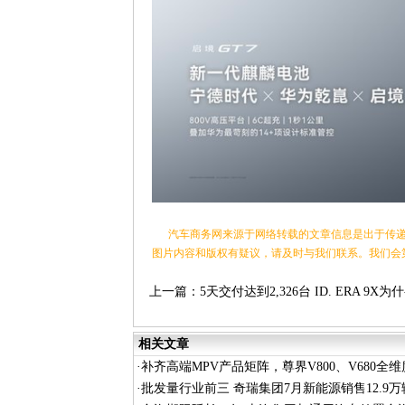
汽车商务网来源于网络转载的文章信息是出于传递
图片内容和版权有疑议，请及时与我们联系。我们会
上一篇：
5天交付达到2,326台 ID. ERA 9X为
能"上市即火爆"
相关文章
·
补齐高端MPV产品矩阵，尊界V800、V680全
围
·
批发量行业前三 奇瑞集团7月新能源销售12.9万