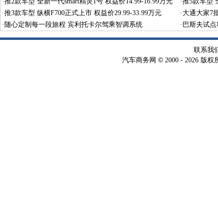
型
·
推2款车型 全新一代smart精灵1号 权益价14.99-16.99万元
·
推5款车型 全
·
推3款车型 纵横F700正式上市 权益价29.99-33.99万元
·
大通大家7
·
随心定制每一段旅程 宾利托卡尔驾乘智调系统
·
巴斯夫试点
术
联系我
©
汽车商务网
2000 -
2026 版