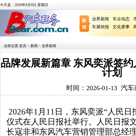
今天是：2026年8月9日 星期日
业界新闻
车企动态
车展快报
文化赛事
当前位置:
首页
>
新闻
>
业界新闻
品牌发展新篇章 东风奕派签
计划
时间：2026-01-13
汽车
2026
年
1
月
11
日，东风奕派“人民日
仪式在人民日报社举行。人民日报
长寇非和东风汽车营销管理部总经