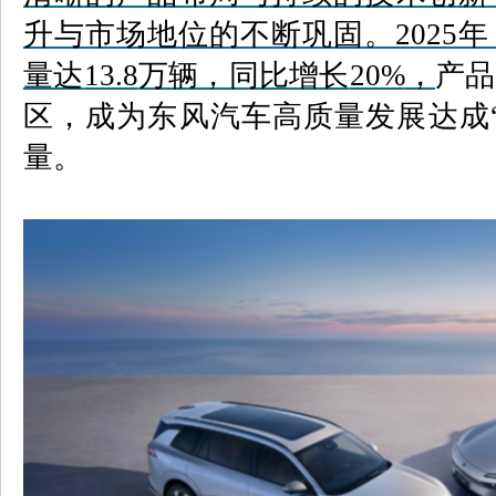
升与市场地位的不断巩固。
2025
年
量达
13.8
万辆，同比增长
20%
，
产品
区，成为东风汽车高质量发展达成
量
。