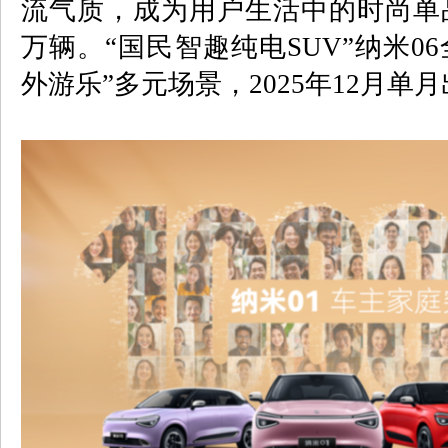
流气质，成为用户生活中的时尚单
万辆。“国民智趣纯电
SUV
”纳米
06
外游乐”多元场景，
2025
年
12
月单月