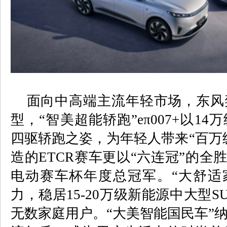
面向中高端主流年轻市场，东风
型，“智美超能轿跑”
e
π
007+
以
14
万
四驱轿跑之姿，为年轻人带来“百万
造的
ETCR
赛车更以“六连冠”的全
电动赛车杯年度总冠军。“大舒适
力，稳居
15-20
万级新能源中大型
S
无数家庭用户。“大美智能国民车”