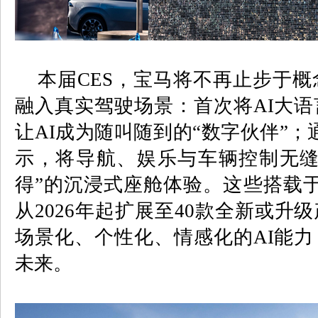
本届
CES
，宝马将不再止步于概
融入真实驾驶场景：首次将
AI
大语
让
AI
成为随叫随到的“数字伙伴”；
示，将导航、娱乐与车辆控制无缝
得”的沉浸式座舱体验。这些搭载
从
2026
年起扩展至
40
款全新或升级
场景化、个性化、情感化的
AI
能力
未来。