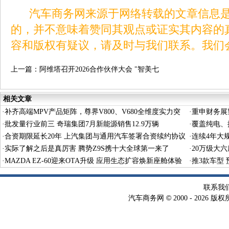
汽车商务网来源于网络转载的文章信息是
的，并不意味着赞同其观点或证实其内容的
容和版权有疑议，请及时与我们联系。我们
上一篇：
阿维塔召开2026合作伙伴大会 "智美七
星"服务落地再提速
相关文章
·
补齐高端MPV产品矩阵，尊界V800、V680全维度实力突
·
重申财务展
围
·
批发量行业前三 奇瑞集团7月新能源销售12.9万辆
·
覆盖纯电、
·
合资期限延长20年 上汽集团与通用汽车签署合资续约协议
·
连续4年大
·
实际了解之后是真厉害 腾势Z9S携十大全球第一来了
·
20万级大
·
MAZDA EZ-60迎来OTA升级 应用生态扩容焕新座舱体验
·
推3款车型 预
联系我
©
汽车商务网
2000 -
2026 版