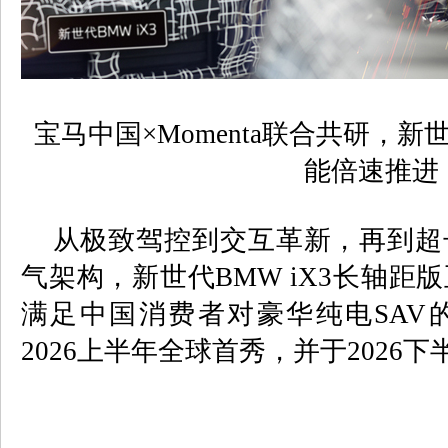
宝马中国×Momenta联合共研，新
能倍速推进
从极致驾控到交互革新，再到超
气架构，新世代
BMW iX3
长轴距版
满足中国消费者对豪华纯电
SAV
2026
上半年全球首秀，
并于
2026
下