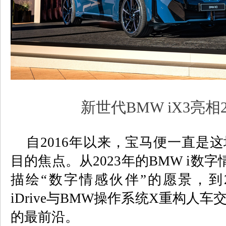
新世代BMW iX3亮相2
自
2016
年以来，宝马便一直是这
目的焦点。从
2023
年的
BMW i
数字
描绘
“
数字情感伙伴
”
的愿景，到
iDrive
与
BMW
操作系统
X
重构人车
的最前沿。