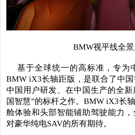
BMW视平线全景
基于全球统一的高标准，专为中
BMW iX3
长轴距版，是联合了中国
中国用户研发、在中国生产的全新
国智慧
”
的标杆之作。
BMW iX3
长
舱体验和头部智能辅助驾驶能力，
对豪华纯电
SAV
的所有期待。