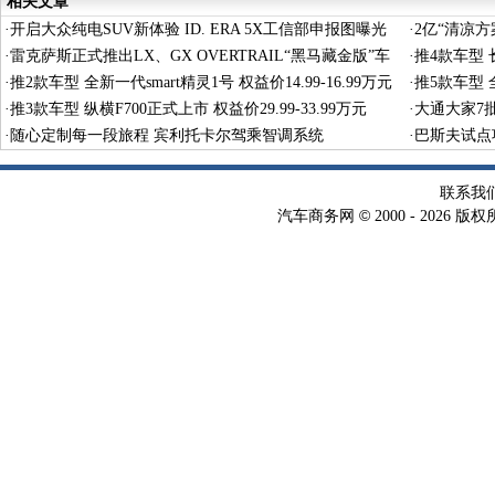
相关文章
·
开启大众纯电SUV新体验 ID. ERA 5X工信部申报图曝光
·
2亿“清凉
·
雷克萨斯正式推出LX、GX OVERTRAIL“黑马藏金版”车
·
推4款车型 长
型
·
推2款车型 全新一代smart精灵1号 权益价14.99-16.99万元
·
推5款车型 全
·
推3款车型 纵横F700正式上市 权益价29.99-33.99万元
·
大通大家7
·
随心定制每一段旅程 宾利托卡尔驾乘智调系统
·
巴斯夫试点
术
联系我
©
汽车商务网
2000 -
2026 版