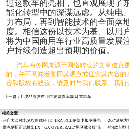
过这款车的亮相，也直观展现了
能化转型中的深谋远虑。从纯电
力布局，再到智能技术的全面落
度。相信这份以技术为基、以用
将为中国商用车行业高质量发展
户持续创造超出预期的价值。
汽车商务网来源于网络转载的文章信息是
的，并不意味着赞同其观点或证实其内容的
容和版权有疑议，请及时与我们联系。我们
上一篇：
启境品牌发布 明年两款新车规划 首款车
型2026年中上市
相关文章
·
开启大众纯电SUV新体验 ID. ERA 5X工信部申报图曝光
·
2亿“清凉
·
雷克萨斯正式推出LX、GX OVERTRAIL“黑马藏金版”车
·
推4款车型 长