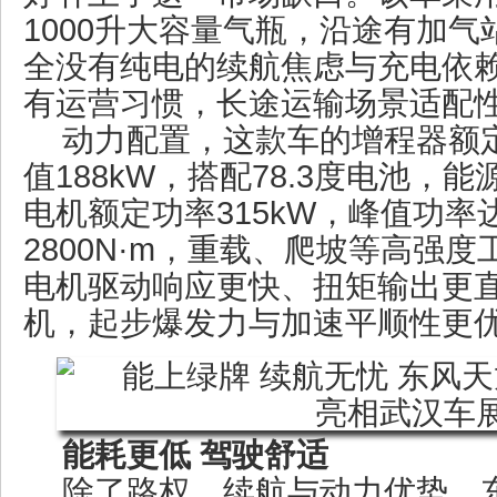
1000升大容量气瓶，沿途有加
全没有纯电的续航焦虑与充电依
有运营习惯，长途运输场景适配
动力配置，这款车的增程器额定
值188kW，搭配78.3度电池，
电机额定功率315kW，峰值功率达
2800N·m，重载、爬坡等高强
电机驱动响应更快、扭矩输出更
机，起步爆发力与加速平顺性更
能耗更低 驾驶舒适
除了路权、续航与动力优势，东