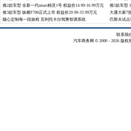
型
·
推2款车型 全新一代smart精灵1号 权益价14.99-16.99万元
·
推5款车型 全
·
推3款车型 纵横F700正式上市 权益价29.99-33.99万元
·
大通大家7
·
随心定制每一段旅程 宾利托卡尔驾乘智调系统
·
巴斯夫试点
术
联系我
©
汽车商务网
2000 -
2026 版