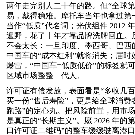
两年走完别人二十年的路。但“全球第
易，戴得稳难。摩托车当年也拿过第
当作“低质”代名词；光伏组件 2012
遍野，花了十年才靠品牌洗牌回血。
不会太长：一旦印度、墨西哥、巴西
中国车的“成本红利”就将消失；届时
爆雷，“中国车=低质低价”的标签就
区域市场整整一代人。
许可证有偿发放，表面看是“多收几百
买一份“售后寿险”，更是给全球消费
跑路”的定心丸。把风险前置，用市
是真正的“长期主义”。愿 2026 年
口许可证二维码”的整车缓缓驶离港