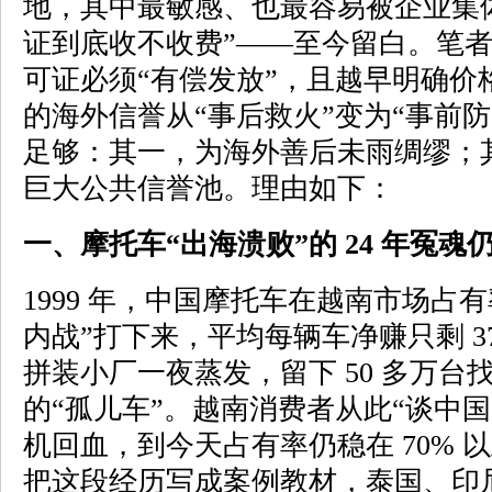
地，其中最敏感、也最容易被企业集
证到底收不收费”——至今留白。笔
可证必须“有偿发放”，且越早明确价
的海外信誉从“事后救火”变为“事前
足够：其一，为海外善后未雨绸缪；
巨大公共信誉池。理由如下：
一、摩托车“出海溃败”的 24 年冤魂
1999 年，中国摩托车在越南市场占有
内战”打下来，平均每辆车净赚只剩 3
拼装小厂一夜蒸发，留下 50 多万
的“孤儿车”。越南消费者从此“谈中
机回血，到今天占有率仍稳在 70% 
把这段经历写成案例教材，泰国、印