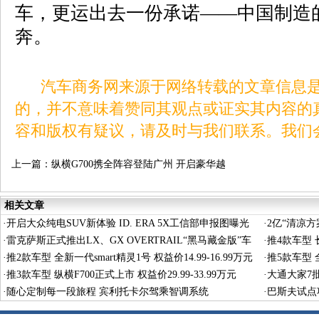
车，更运出去一份承诺——中国制造
奔。
汽车商务网来源于网络转载的文章信息是
的，并不意味着赞同其观点或证实其内容的
容和版权有疑议，请及时与我们联系。我们
上一篇：
纵横G700携全阵容登陆广州 开启豪华越
野新篇章
相关文章
·
开启大众纯电SUV新体验 ID. ERA 5X工信部申报图曝光
·
2亿“清凉
·
雷克萨斯正式推出LX、GX OVERTRAIL“黑马藏金版”车
·
推4款车型 长
型
·
推2款车型 全新一代smart精灵1号 权益价14.99-16.99万元
·
推5款车型 全
·
推3款车型 纵横F700正式上市 权益价29.99-33.99万元
·
大通大家7
·
随心定制每一段旅程 宾利托卡尔驾乘智调系统
·
巴斯夫试点
术