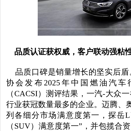
品质认证获权威，客户联动强粘
品质口碑是销量增长的坚实后盾
协会发布
2025
年中国燃油汽车
（
CACSI
）测评结果，一汽
-
大众一
行业获冠数量最多的企业。迈腾、
列各细分市场满意度第一，探岳
L
（
SUV
）满意度第一”，并包揽合