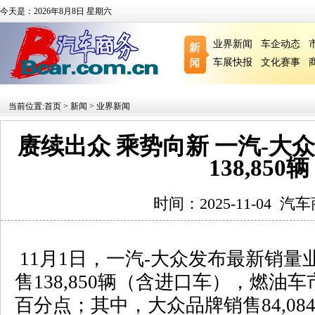
今天是：2026年8月8日 星期六
业界新闻
车企动态
车展快报
文化赛事
当前位置:
首页
>
新闻
>
业界新闻
赓续出众 乘势向新 一汽-大
138,850辆
时间：2025-11-04
汽车
11
月
1
日，一汽
-
大众发布最新销量
售
138,850
辆（含进口车），燃油车
百分点；其中，大众品牌销售
84,08