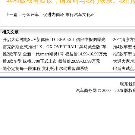
容和版权有疑议，请及时与我们联系。我们
上一篇：
弓余评车：促进内循环 推行汽车文化正
当时
相关文章
·
开启大众纯电SUV新体验 ID. ERA 5X工信部申报图曝光
·
2亿“清凉
·
雷克萨斯正式推出LX、GX OVERTRAIL“黑马藏金版”车
·
推4款车型 长
型
·
推2款车型 全新一代smart精灵1号 权益价14.99-16.99万元
·
推5款车型 全
·
推3款车型 纵横F700正式上市 权益价29.99-33.99万元
·
大通大家7
·
随心定制每一段旅程 宾利托卡尔驾乘智调系统
·
巴斯夫试点
术
联系我
©
汽车商务网
2000 -
2026 版