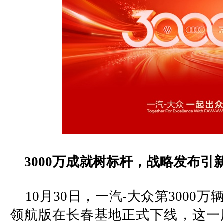
3000
万成就树标杆，战略发布引
10
月
30
日，一汽
-
大众第
3000
万
领航版在长春基地正式下线，这一