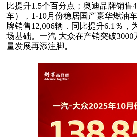
比提升
1.5
个百分点；奥迪品牌销售
4
车），
1-10
月份稳居国产豪华燃油
牌销售
12,006
辆，同比提升
6.1
％，
场基础。一汽
-
大众在产销突破
3000
量发展再添注脚。