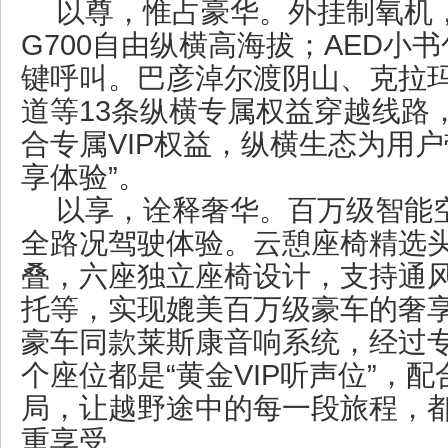
以尊，惟占豪华。外挂制氧机
G700自由纵横高海拔；AED小书
键呼叫。巴彦淖尔渡阴山、克拉
道等13条纵横专属权益穿越线路，
合专属VIP权益，纵横生态为用户
享体验”。
以享，诠释奢华。百万级智能空
全路况驾驶体验。云憩座椅精选头
叠，六座独立座椅设计，支持通
托等，实现媲美百万级豪车的奢
豪车同款莱斯康音响系统，经过
个座位都是“黄金VIP听声位”，
局，让越野途中的每一段旅程，
重享受。