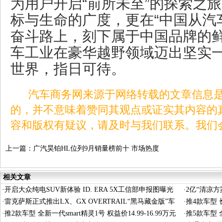
为用户开启“前所未至”的探索之
标与生命的广度，更在“中国从汽
奋斗路上，刻下属于中国品牌的
车工业在豪华越野领域迈出坚实
世界，指日可待。
汽车商务网来源于网络转载的文章信息是
的，并不意味着赞同其观点或证实其内容的
容和版权有疑议，请及时与我们联系。我们
上一篇：
广汽昊铂HL位列9月销量榜前十 市场热度
持续攀升
相关文章
·
开启大众纯电SUV新体验 ID. ERA 5X工信部申报图曝光
·
2亿“清凉
·
雷克萨斯正式推出LX、GX OVERTRAIL“黑马藏金版”车
·
推4款车型 长
型
·
推2款车型 全新一代smart精灵1号 权益价14.99-16.99万元
·
推5款车型 全