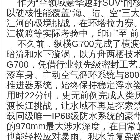
作为“全领域豪华越野SUV”的
以硬核性能覆盖“海、陆、空”三
江河的极境挑战，在环塔拉力赛
江横渡等实际考验中，印证“至 前
不久前，纵横G700完成了横
暗流和水下漩涡，以方舟两栖技术
G700，凭借行业领先级密封工
漆车身、主动空气循环系统与80
推进器系统，始终保持稳定浮水
用时22分钟，史无前例完成人类
渡长江挑战，让水域不再是探索
载同级唯一IP68级防水系统的豪
的970mm最大涉水深度，在日
也能轻松应对暴雨、积水等复杂