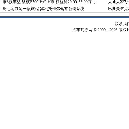
·
推3款车型 纵横F700正式上市 权益价29.99-33.99万元
·
大通大家7
·
随心定制每一段旅程 宾利托卡尔驾乘智调系统
·
巴斯夫试点
术
联系我
©
汽车商务网
2000 -
2026 版