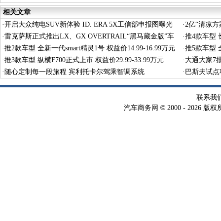
相关文章
·
开启大众纯电SUV新体验 ID. ERA 5X工信部申报图曝光
·
2亿“清凉
·
雷克萨斯正式推出LX、GX OVERTRAIL“黑马藏金版”车
·
推4款车型 长
型
·
推2款车型 全新一代smart精灵1号 权益价14.99-16.99万元
·
推5款车型 全
·
推3款车型 纵横F700正式上市 权益价29.99-33.99万元
·
大通大家7
·
随心定制每一段旅程 宾利托卡尔驾乘智调系统
·
巴斯夫试点
术
联系我
©
汽车商务网
2000 -
2026 版