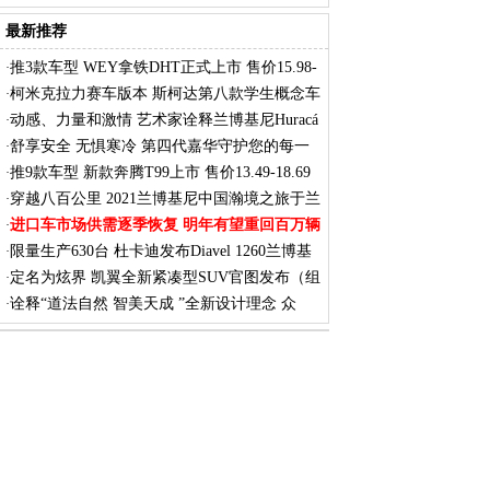
7
最新推荐
推3款车型 WEY拿铁DHT正式上市 售价15.98-
·
17.
柯米克拉力赛车版本 斯柯达第八款学生概念车
·
动感、力量和激情 艺术家诠释兰博基尼Huracá
·
舒享安全 无惧寒冷 第四代嘉华守护您的每一
·
次
推9款车型 新款奔腾T99上市 售价13.49-18.69
·
穿越八百公里 2021兰博基尼中国瀚境之旅于兰
·
进口车市场供需逐季恢复 明年有望重回百万辆
·
限量生产630台 杜卡迪发布Diavel 1260兰博基
·
定名为炫界 凯翼全新紧凑型SUV官图发布（组
·
图）
诠释“道法自然 智美天成 ”全新设计理念 众
·