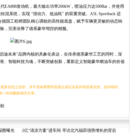
第五代EA888发动机，最大输出功率200kW，喷油压力达500Bar，并使用
轻混系统，实现 “强动力、低油耗” 的双重突破。A5L Sportback 还
统，配合德国工程师团队精心调校的高性能底盘，赋予车辆更灵敏的动态响
验，完美诠释了德系豪华驾控的精髓。
突破科技·启迪未来”品牌内核的具象化表达，在传承德系豪华工艺的同时，深
骨、智能科技为魂，不断突破创新，重新定义智能豪华燃油车的价值
更多信息之目的，并不意味着赞同其观点或证实其内容的真实性。如对稿件、
第一时间删除相关文章。
开创
申报图曝光
·
2亿“清凉方案”进车间 寻访北汽福田强势增长的背后