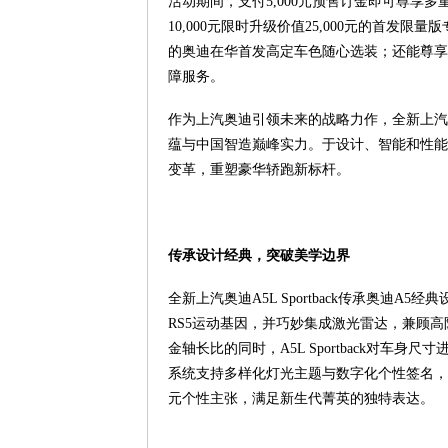
活动期间，支付5,000元预售订金即可尊享
10,000元限时升级价值25,000元的首发限
的奥迪在华首发高定车色随心选装；还能尊享价
障服务。
作为上汽奥迪引领未来的战略力作，全新上汽奥迪A
蕴与中国智造巅峰实力。于设计、智能和性能
变革，重塑豪华轿跑新标杆。
传承设计经典，突破美学边界
全新上汽奥迪A5L Sportback传承奥迪
RS5运动基因，并巧妙集成激光雷达，兼顾高
金轴长比的同时，A5L Sportback对
系统支持多样化灯光主题与数字化个性签名，
元个性主张，满足新生代菁英的独特表达。