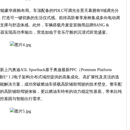
新一代智能豪华座舱布局。车顶配备的PDLC可调光全景天幕拥有9域调光分
，打造可一键切换的生活仪式感。前排高阶奢享座椅集成多向电动调
支撑与舒适体感。此外，车辆搭载丹麦皇室御用品牌BANG &
质扬声器实现高功率输出，营造如临于音乐厅般的沉浸式听觉盛宴。
5L Sportback基于奥迪最新PPC（Premium Platform
于最新E³ 1.2电子架构分布式域控提供的高集成化、高扩展性及灵活的迭
能解决方案，成功突破燃油车搭载高阶辅助驾驶的技术壁垒。整车配
级的高阶辅助驾驶体验，更以燃油车特有的动力稳定性基底，带来比纯
控基因与智能出行需求。