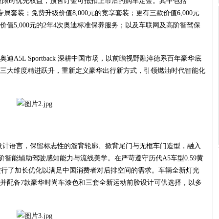
多重限时优先权益，预售订金可抵扣上市后的购车定金。其中包括
量版专属套装；免费升级价值8,000元的竞享套装；更有三款价值6,000元
值5,000元的2年4次奥迪标准保养服务；以及车联网及高阶智驾保
5L Sportback 深耕中国市场，以前瞻视野融淬德系百年豪华底
三大维度精进跃升，重新定义豪华出行新方式，引领燃油时代智能化
A5经典设计语言，保留标志性的溜背轮廓、掀背尾门与无框车门造型，融入
阶智能辅助驾驶感知能力与流线美学。在严苛遵守历代A5车型0.59黄
车身尺寸进行了加长优化以满足中国消费者对后排空间的需求。车辆全新灯光
并配备7款豪华时尚车漆色和三套全新运动前脸设计可供选择，以多