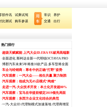
零部件讯
试乘试驾
常识
养护
对比测试
购车参谋
交通
出行
热门排行
超级天赋赋能 上汽大众ID.ERA 9X破局高端新
·
能
全面进化 斯柯达全新一代明锐OCTAVIA PRO
·
内饰
博郡汽车未来5年将推10款产品 多车型将全面
·
覆
车企与经销商：寒冬中的正确“打野”姿势
·
汽车观察：一汽大众——相生共赢 聚力制胜
·
汽车观察：他或为无4S店模式“殉难”
·
走进一汽-大众技术开发：本土化开发超80%
·
汽车观察：宝马在华提前锁定2019领先局面
·
汽车观察：东西方企业文化结合的典范
·
一汽-大众ID.代理制模式加速落地 代理商增至
·