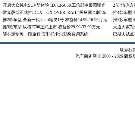
·
开启大众纯电SUV新体验 ID. ERA 5X工信部申报图曝光
·
2亿“清凉
·
雷克萨斯正式推出LX、GX OVERTRAIL“黑马藏金版”车
·
推4款车型 长
型
·
推2款车型 全新一代smart精灵1号 权益价14.99-16.99万元
·
推5款车型 全
·
推3款车型 纵横F700正式上市 权益价29.99-33.99万元
·
大通大家7
·
随心定制每一段旅程 宾利托卡尔驾乘智调系统
·
巴斯夫试点
术
联系我
©
汽车商务网
2000 -
2026 版