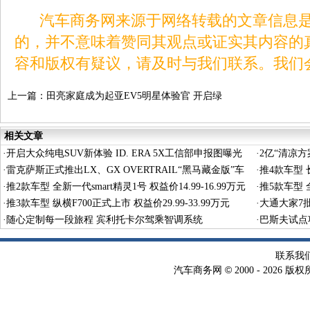
汽车商务网来源于网络转载的文章信息是
的，并不意味着赞同其观点或证实其内容的
容和版权有疑议，请及时与我们联系。我们
上一篇：
田亮家庭成为起亚EV5明星体验官 开启绿
色出行新篇章
相关文章
·
开启大众纯电SUV新体验 ID. ERA 5X工信部申报图曝光
·
2亿“清凉
·
雷克萨斯正式推出LX、GX OVERTRAIL“黑马藏金版”车
·
推4款车型 长
型
·
推2款车型 全新一代smart精灵1号 权益价14.99-16.99万元
·
推5款车型 全
·
推3款车型 纵横F700正式上市 权益价29.99-33.99万元
·
大通大家7
·
随心定制每一段旅程 宾利托卡尔驾乘智调系统
·
巴斯夫试点
术
联系我
©
汽车商务网
2000 -
2026 版