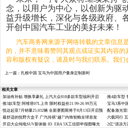
念，以用户为中心，以创新为驱
益升级增长，深化与各级政府、
开创中国汽车工业的美好未来！
汽车商务网来源于网络转载的文章信息是
的，并不意味着赞同其观点或证实其内容的
容和版权有疑议，请及时与我们联系。我们
上一篇：
扎根中国 宝马为中国用户量身定制新时
代的智能驾趣
相关文章
·
加油有补贴 增换享豪礼 上汽大众818多款车型福利开启
·
推4款车型 售
·
推3款车型 阿维塔07L上市 限时权益价21.99-26.99万元
·
宝马3系中国
·
悦达起亚7月销量25,032辆 全新赛图斯将于8月13日开启预
相
·
配备激光雷达
售
·
最舒适的悦野方盒子 广汽传祺“越7”内饰智舱全球首发
·
六载同行 
·
开启大众纯电SUV新体验 ID. ERA 5X工信部申报图曝光
乐公园
·
2亿“清凉