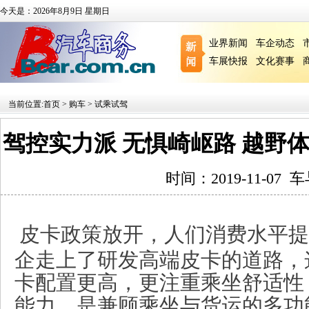
今天是：2026年8月9日 星期日
业界新闻
车企动态
车展快报
文化赛事
当前位置:
首页
>
购车
>
试乘试驾
驾控实力派 无惧崎岖路 越野体
时间：2019-11-07
皮卡政策放开，人们消费水平提
企走上了研发高端皮卡的道路，
卡配置更高，更注重乘坐舒适性
能力，是兼顾乘坐与货运的多功