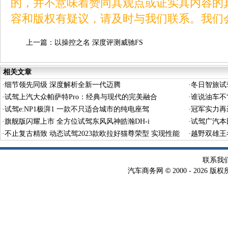
的，并不意味着赞同其观点或证实其内容的
容和版权有疑议，请及时与我们联系。我们
上一篇：
以操控之名 深度评测威驰FS
相关文章
·
细节领先同级 深度解析全新一代迈腾
·
冬日智旅试
·
试驾上汽大众帕萨特Pro：经典与现代的完美融合
·
谁说油车不“
·
试驾e:NP1极湃1 一款不只适合城市的纯电座驾
·
冠军实力再
·
旗舰版闪耀上市 全方位试驾东风风神皓瀚DH-i
·
试驾广汽本田
·
不止复古精致 动态试驾2023款欧拉好猫尊荣型 实现性能
·
越野双雄王
自由
联系我
©
汽车商务网
2000 -
2026 版