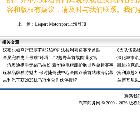
容和版权有疑议，请及时与我们联系。我们
上一篇：
Leipert Motorsport上海登顶
相关文章
·
汉密尔顿夺得巴塞罗那站冠军 法拉利喜迎赛季首胜
·
8支队伍巅
·
全员完赛史上最难“环塔” 212越野车首战圆满收官
·
深化城市名
·
一汽奥迪携手无锡马拉松 豪华纯电旗舰护航世界金标赛事
·
凯迪拉克凯
·
诠释品牌独特魅力 保时捷驾驶中心全国路演首站珠海启幕
·
宾利添越X 
·
吉利汽车获2025杭马冠名合作伙伴授牌
·
兰博基尼以
联系我
©
汽车商务网
2000 -
2026 版