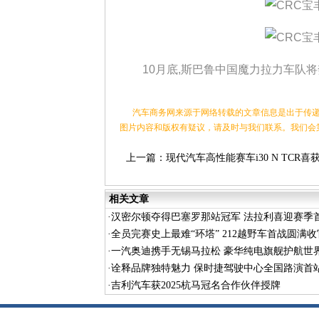
10月底,斯巴鲁中国魔力拉力车队将奔
汽车商务网来源于网络转载的文章信息是出于传递
图片内容和版权有疑议，请及时与我们联系。我们会
上一篇：
现代汽车高性能赛车i30 N TCR喜
2019TCR亚洲系列赛综合冠军
相关文章
·
汉密尔顿夺得巴塞罗那站冠军 法拉利喜迎赛季
·
全员完赛史上最难“环塔” 212越野车首战圆满收
·
一汽奥迪携手无锡马拉松 豪华纯电旗舰护航世
·
诠释品牌独特魅力 保时捷驾驶中心全国路演首
·
吉利汽车获2025杭马冠名合作伙伴授牌