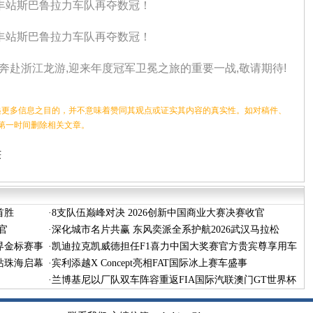
赴浙江龙游,迎来年度冠军卫冕之旅的重要一战,敬请期待!
更多信息之目的，并不意味着赞同其观点或证实其内容的真实性。如对稿件、
第一时间删除相关文章。
获
首胜
·
8支队伍巅峰对决 2026创新中国商业大赛决赛收官
官
·
深化城市名片共赢 东风奕派全系护航2026武汉马拉松
界金标赛事
·
凯迪拉克凯威德担任F1喜力中国大奖赛官方贵宾尊享用车
站珠海启幕
·
宾利添越X Concept亮相FAT国际冰上赛车盛事
·
兰博基尼以厂队双车阵容重返FIA国际汽联澳门GT世界杯