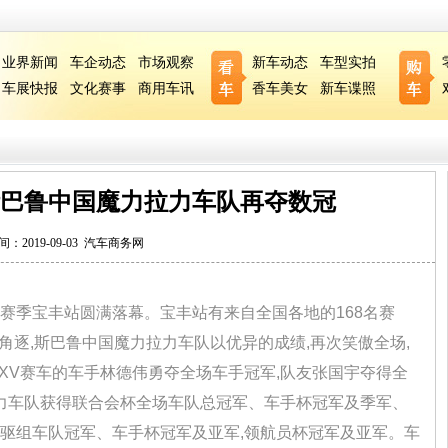
业界新闻
车企动态
市场观察
新车动态
车型实拍
车展快报
文化赛事
商用车讯
香车美女
新车谍照
站 斯巴鲁中国魔力拉力车队再夺数冠
间：2019-09-03
汽车商务网
019赛季宝丰站圆满落幕。宝丰站有来自全国各地的168名赛
角逐,斯巴鲁中国魔力拉力车队以优异的成绩,再次笑傲全场,
XV赛车的车手林德伟勇夺全场车手冠军,队友张国宇夺得全
力车队获得联合会杯全场车队总冠军、车手杯冠军及季军、
四驱组车队冠军、车手杯冠军及亚军,领航员杯冠军及亚军。车