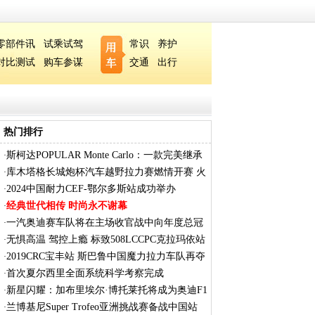
零部件讯
试乘试驾
常识
养护
对比测试
购车参谋
交通
出行
热门排行
斯柯达POPULAR Monte Carlo：一款完美继承
·
传奇
库木塔格长城炮杯汽车越野拉力赛燃情开赛 火
·
2024中国耐力CEF-鄂尔多斯站成功举办
·
经典世代相传 时尚永不谢幕
·
一汽奥迪赛车队将在主场收官战中向年度总冠
·
军
无惧高温 驾控上瘾 标致508LCCPC克拉玛依站
·
连
2019CRC宝丰站 斯巴鲁中国魔力拉力车队再夺
·
数
首次夏尔西里全面系统科学考察完成
·
新星闪耀：加布里埃尔·博托莱托将成为奥迪F1
·
车
兰博基尼Super Trofeo亚洲挑战赛备战中国站
·