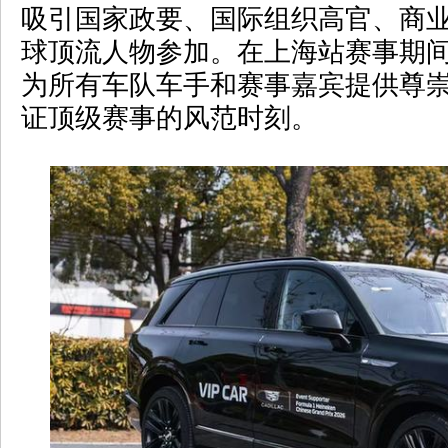
吸引国家政要、国际组织高官、商
球顶流人物参加。在上海站赛事期
为所有车队车手和赛事嘉宾提供尊
证顶级赛事的风范时刻。