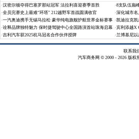
·
汉密尔顿夺得巴塞罗那站冠军 法拉利喜迎赛季首胜
·
8支队伍巅
·
全员完赛史上最难“环塔” 212越野车首战圆满收官
·
深化城市名
·
一汽奥迪携手无锡马拉松 豪华纯电旗舰护航世界金标赛事
·
凯迪拉克凯
·
诠释品牌独特魅力 保时捷驾驶中心全国路演首站珠海启幕
·
宾利添越X 
·
吉利汽车获2025杭马冠名合作伙伴授牌
·
兰博基尼以
联系我
©
汽车商务网
2000 -
2026 版