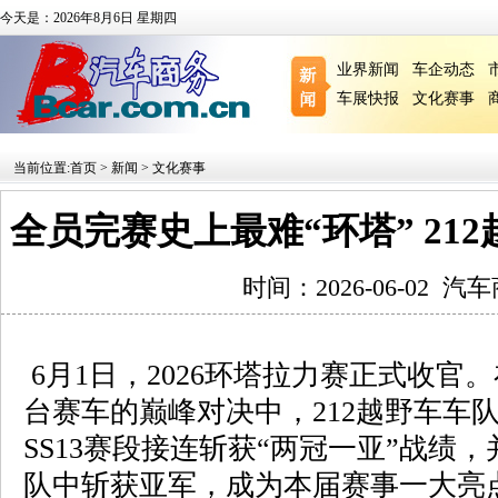
今天是：2026年8月6日 星期四
业界新闻
车企动态
车展快报
文化赛事
当前位置:
首页
>
新闻
>
文化赛事
全员完赛史上最难“环塔” 21
时间：2026-06-02
汽车
6月1日，2026环塔拉力赛正式收官。在
台赛车的巅峰对决中，212越野车车队稳
SS13赛段接连斩获“两冠一亚”战绩，
队中斩获亚军，成为本届赛事一大亮