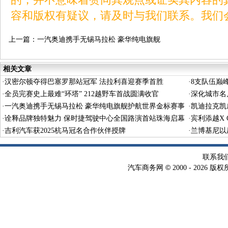
容和版权有疑议，请及时与我们联系。我们
上一篇：
一汽奥迪携手无锡马拉松 豪华纯电旗舰
护航世界金标赛事
相关文章
·
汉密尔顿夺得巴塞罗那站冠军 法拉利喜迎赛季首胜
·
8支队伍巅
·
全员完赛史上最难“环塔” 212越野车首战圆满收官
·
深化城市名
·
一汽奥迪携手无锡马拉松 豪华纯电旗舰护航世界金标赛事
·
凯迪拉克凯
·
诠释品牌独特魅力 保时捷驾驶中心全国路演首站珠海启幕
·
宾利添越X 
·
吉利汽车获2025杭马冠名合作伙伴授牌
·
兰博基尼以
联系我
©
汽车商务网
2000 -
2026 版