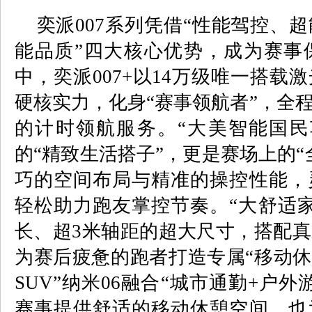
奕派
007
系列凭借“性能驾控、
能品质”四大核心优势，成为赛事
中，奕派
007+
以
14
万级唯一搭载激
硬核实力，化身“赛事领航者”，全
的计时领航服务。“大美智能国民
的“精致生活搭子”，更是赛场上的“
巧的空间布局与精准的操控性能，
轻松助力跑友掌控节奏。“大舒适家
长、超
3
米轴距的超大尺寸，搭配真
为赛后疲惫的跑者打造专属“移动休
SUV
”纳米
06
融合“城市通勤
+
户外
赛事提供舒适的移动休憩空间，也