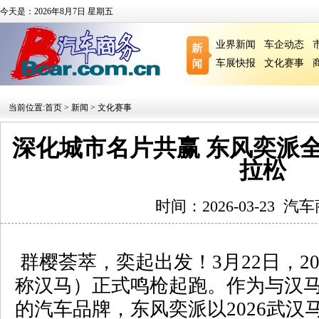
今天是：2026年8月7日 星期五
业界新闻
车企动态
车展快报
文化赛事
当前位置:
首页
>
新闻
>
文化赛事
深化城市名片共赢 东风奕派全
拉松
时间：2026-03-23
汽车
群樱荟萃，奕起出发！
3
月
22
日，
2
称汉马）正式鸣枪起跑。作为与汉
的汽车品牌，东风奕派以
2026
武汉