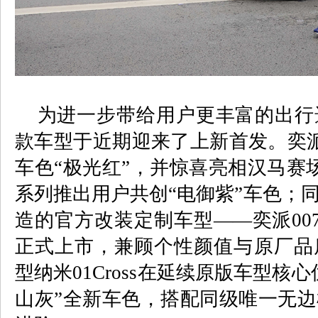
为进一步带给用户更丰富的出行
款车型于近期迎来了上新首发。奕
车色“极光红”，并惊喜亮相汉马赛
系列推出用户共创“电御紫”车色；
造的官方改装定制车型——奕派
00
正式上市，兼顾个性颜值与原厂品
型纳米
01Cross
在延续原版车型核心
山灰”全新车色，搭配同级唯一无