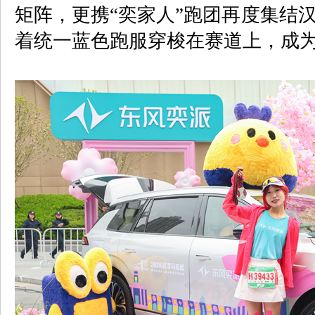
矩阵，更携“奕家人”跑团再度集结
着统一蓝色跑服穿梭在赛道上，成