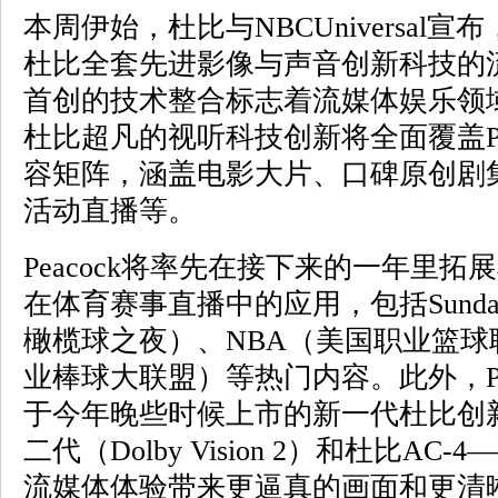
本周伊始，杜比与NBCUniversal宣布
杜比全套先进影像与声音创新科技的
首创的技术整合标志着流媒体娱乐领
杜比超凡的视听科技创新将全面覆盖Pe
容矩阵，涵盖电影大片、口碑原创剧
活动直播等。
Peacock将率先在接下来的一年里
在体育赛事直播中的应用，包括Sunday Ni
橄榄球之夜）、NBA（美国职业篮球
业棒球大联盟）等热门内容。此外，Pe
于今年晚些时候上市的新一代杜比创
二代（Dolby Vision 2）和杜比A
流媒体体验带来更逼真的画面和更清