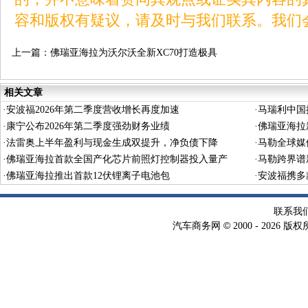
容和版权有疑议，请及时与我们联系。我们
上一篇：
佛瑞亚海拉为沃尔沃全新XC70打造极具
未来感的“雷神之锤”前照灯
相关文章
·
安波福2026年第二季度营收增长再度加速
·
马瑞利中国
·
康宁公布2026年第二季度强劲财务业绩
·
佛瑞亚海拉
·
法雷奥上半年盈利与现金生成双提升，净负债下降
·
马勒全球媒
·
佛瑞亚海拉首款全国产化芯片前照灯控制器投入量产
·
马勒跨界谱
·
佛瑞亚海拉推出首款12伏锂离子电池包
·
安波福携多
联系我
©
汽车商务网
2000 -
2026 版