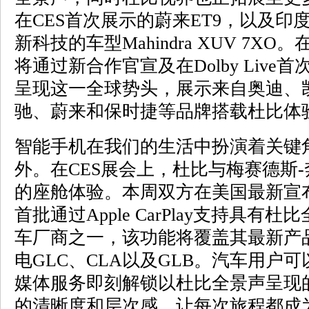
在CES首次展示的蔚来ET9，以及
新科技的车型Mahindra XUV 7X
将通过新合作官宣及在Dolby Liv
呈现这一全球势头，展示来自奥迪、
驰、蔚来和保时捷等品牌搭载杜比体
智能手机在我们的生活中扮演着关键
外。在CES展会上，杜比与梅赛德斯
的座舱体验。本周双方在美国最新宣
首批通过Apple CarPlay支持具
车厂商之一，该功能将覆盖其最新产
电GLC、CLA以及GLB。汽车用户可以通
媒体服务即刻解锁以杜比全景声呈现
的清晰度和层次感，让每次旅程都成