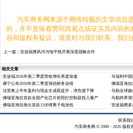
汽车商务网来源于网络转载的文章信息是
的，并不意味着赞同其观点或证实其内容的
容和版权有疑议，请及时与我们联系。我们
上一篇：
安波福携风河与地平线开展深度战略合作
相关文章
·
安波福2026年第二季度营收增长再度加速
·
马瑞利中国
·
康宁公布2026年第二季度强劲财务业绩
·
佛瑞亚海拉
·
法雷奥上半年盈利与现金生成双提升，净负债下降
·
马勒全球媒
·
佛瑞亚海拉首款全国产化芯片前照灯控制器投入量产
·
马勒跨界谱
·
佛瑞亚海拉推出首款12伏锂离子电池包
·
安波福携多
联系我
©
汽车商务网
2000 -
2026 版