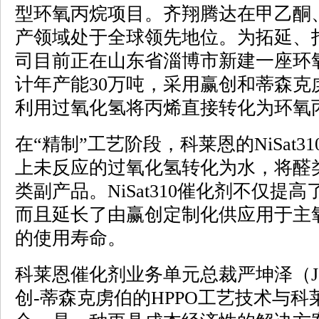
型环氧丙烷项目。齐翔腾达在甲乙酮
产领域处于全球领先地位。为拓延、
司目前正在山东省淄博市新建一座环
计年产能30万吨，采用赢创和蒂森克
利用过氧化氢将丙烯直接转化为环氧
在“精制”工艺阶段，科莱恩的NiSat3
上未反应的过氧化氢转化为水，将醛
类副产品。NiSat310催化剂不仅提
而且延长了由赢创定制化供应用于主氧
的使用寿命。
科莱恩催化剂业务单元总裁严坤泽（Jens
创-蒂森克虏伯的HPPO工艺技术与科莱恩