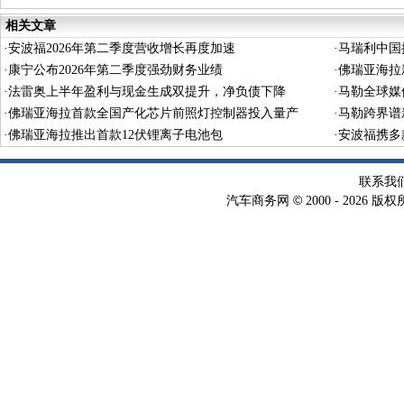
相关文章
·
安波福2026年第二季度营收增长再度加速
·
马瑞利中国
·
康宁公布2026年第二季度强劲财务业绩
·
佛瑞亚海拉
·
法雷奥上半年盈利与现金生成双提升，净负债下降
·
马勒全球媒
·
佛瑞亚海拉首款全国产化芯片前照灯控制器投入量产
·
马勒跨界谱
·
佛瑞亚海拉推出首款12伏锂离子电池包
·
安波福携多
联系我
©
汽车商务网
2000 -
2026 版