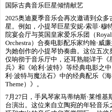
国际古典音乐巨星倾情献艺
2025奥迪夏季音乐会再次邀请到众
星。例如，小提琴巨星安妮-索菲·穆特
院宴会厅与英国皇家爱乐乐团（Royal Phi
Orchestra）合奏电影配乐家约翰·威廉姆斯
为她创作的小提琴协奏曲。这位五次
仅响彻于音乐厅中，还耳熟能详于《
兵》和《哈利·波特》等经典电影之
利·波特与魔法石》中的经典配乐《海德薇
Theme）》。
7月27日，手风琴家马蒂纳斯·莱维
台演出。这位来自立陶宛的年轻音乐