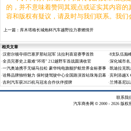
的，并不意味着赞同其观点或证实其内容的
容和版权有疑议，请及时与我们联系。我们
上一篇：
库木塔格长城炮杯汽车越野拉力赛燃情开
赛 火炮斩获T2国产组冠军
相关文章
·
汉密尔顿夺得巴塞罗那站冠军 法拉利喜迎赛季首胜
·
8支队伍巅
·
全员完赛史上最难“环塔” 212越野车首战圆满收官
·
深化城市名
·
一汽奥迪携手无锡马拉松 豪华纯电旗舰护航世界金标赛事
·
凯迪拉克凯
·
诠释品牌独特魅力 保时捷驾驶中心全国路演首站珠海启幕
·
宾利添越X 
·
吉利汽车获2025杭马冠名合作伙伴授牌
·
兰博基尼以
联系我
©
汽车商务网
2000 -
2026 版