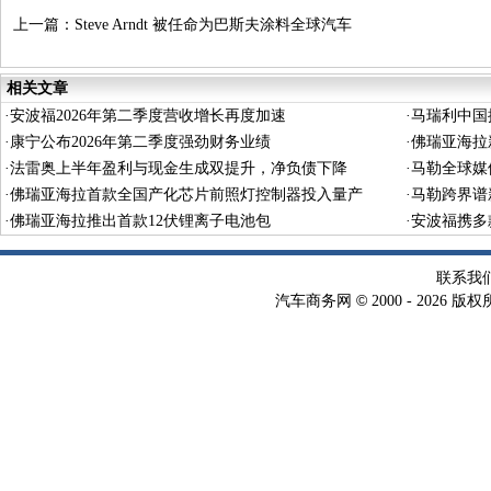
上一篇：
Steve Arndt 被任命为巴斯夫涂料全球汽车
修补漆业务高级副总裁
相关文章
·
安波福2026年第二季度营收增长再度加速
·
马瑞利中国
·
康宁公布2026年第二季度强劲财务业绩
·
佛瑞亚海拉
·
法雷奥上半年盈利与现金生成双提升，净负债下降
·
马勒全球媒
·
佛瑞亚海拉首款全国产化芯片前照灯控制器投入量产
·
马勒跨界谱
·
佛瑞亚海拉推出首款12伏锂离子电池包
·
安波福携多
联系我
©
汽车商务网
2000 -
2026 版