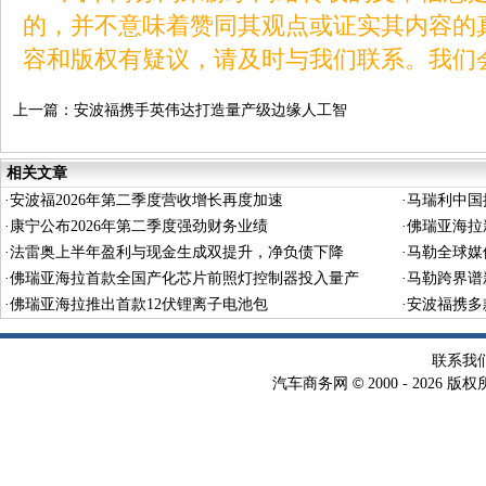
的，并不意味着赞同其观点或证实其内容的
容和版权有疑议，请及时与我们联系。我们
上一篇：
安波福携手英伟达打造量产级边缘人工智
能
相关文章
·
安波福2026年第二季度营收增长再度加速
·
马瑞利中国
·
康宁公布2026年第二季度强劲财务业绩
·
佛瑞亚海拉
·
法雷奥上半年盈利与现金生成双提升，净负债下降
·
马勒全球媒
·
佛瑞亚海拉首款全国产化芯片前照灯控制器投入量产
·
马勒跨界谱
·
佛瑞亚海拉推出首款12伏锂离子电池包
·
安波福携多
联系我
©
汽车商务网
2000 -
2026 版