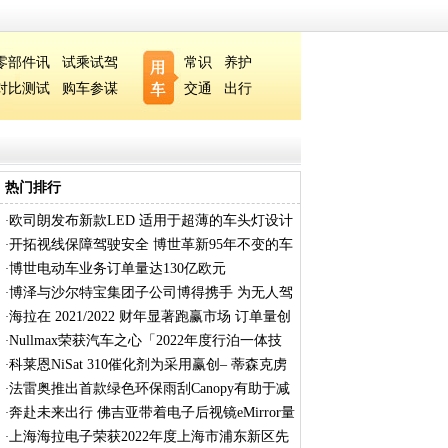
零部件讯
试乘试驾
常识
养护
对比测试
购车参谋
交通
出行
热门排行
欧司朗发布新款LED 适用于超薄的车头灯设计
·
开拓视线保障驾驶安全 博世革新95年不变的车
·
博世电动车业务订单量达130亿欧元
·
博泽与沙尔特宝集团子公司博得携手 为无人驾
·
海拉在 2021/2022 财年显著跑赢市场 订单量创
·
Nullmax荣获汽车之心「2022年度行泊一体技
·
术
科莱恩NiSat 310催化剂为采用赢创– 蒂森克虏
·
法雷奥推出首款绿色环保雨刮Canopy有助于减
·
奔赴未来出行 佛吉亚带着电子后视镜eMirror量
·
上海海拉电子荣获2022年度上海市浦东新区先
·