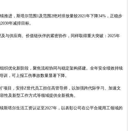
推进，斯塔尔范围1及范围2绝对排放量较2021年下降34%，正稳步
2030年减排目标。
理及与供应商、价值链伙伴的紧密协作，同样取得重大突破：2025年
步入组织优化新阶段，聚焦流程协同与稳定架构搭建。全年安全绩效持续
"培训，可上报工伤事故数量显著下降。
制"项目，安排Z世代员工担任高管导师，以加强跨代际学习、加速文
容性及新型工作方式等领域提供全新视角。
ork）延续斯塔尔生活工资认证至2027年，以表彰公司在公平合规用工领域的