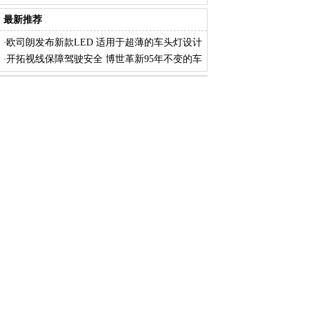
进
最新推荐
欧司朗发布新款LED 适用于超薄的车头灯设计
·
开拓视线保障驾驶安全 博世革新95年不变的车
·