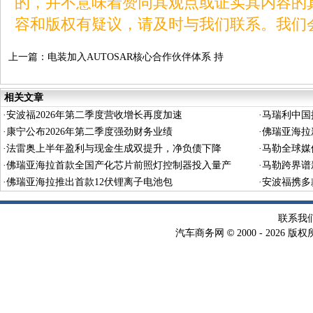
的，并不意味着赞同其观点或证实其内容的
容和版权有疑议，请及时与我们联系。我们
上一篇：
电装加入AUTOSAR核心合作伙伴体系 持
续推动汽车软件标准化
相关文章
·
安波福2026年第二季度营收增长再度加速
·
马瑞利中国
·
康宁公布2026年第二季度强劲财务业绩
·
佛瑞亚海拉
·
法雷奥上半年盈利与现金生成双提升，净负债下降
·
马勒全球媒
·
佛瑞亚海拉首款全国产化芯片前照灯控制器投入量产
·
马勒跨界谱
·
佛瑞亚海拉推出首款12伏锂离子电池包
·
安波福携多
联系我
©
汽车商务网
2000 -
2026 版