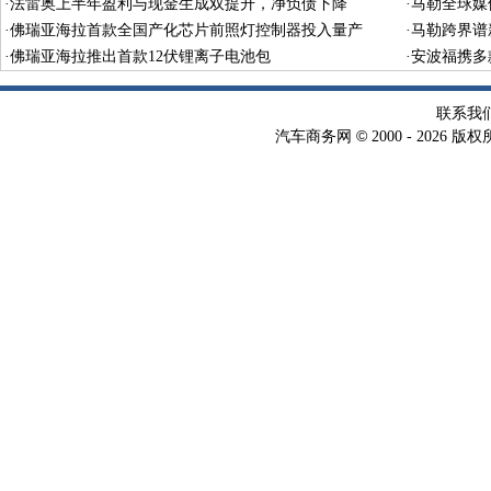
·
法雷奥上半年盈利与现金生成双提升，净负债下降
·
马勒全球媒
·
佛瑞亚海拉首款全国产化芯片前照灯控制器投入量产
·
马勒跨界谱
·
佛瑞亚海拉推出首款12伏锂离子电池包
·
安波福携多
联系我
©
汽车商务网
2000 -
2026 版