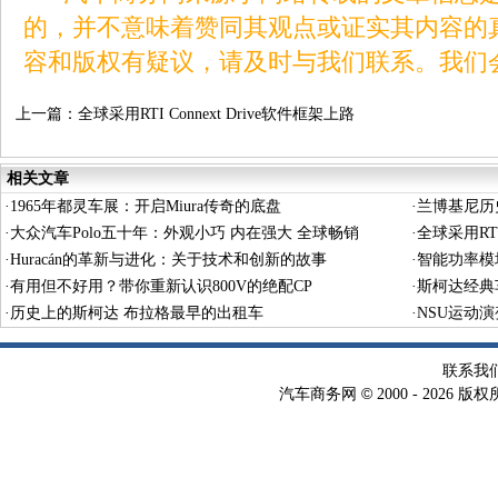
的，并不意味着赞同其观点或证实其内容的
容和版权有疑议，请及时与我们联系。我们
上一篇：
全球采用RTI Connext Drive软件框架上路
行驶汽车超过100万辆
相关文章
·
1965年都灵车展：开启Miura传奇的底盘
·
兰博基尼历
·
大众汽车Polo五十年：外观小巧 内在强大 全球畅销
·
全球采用RTI
·
Huracán的革新与进化：关于技术和创新的故事
万辆
·
智能功率模
·
有用但不好用？带你重新认识800V的绝配CP
·
斯柯达经典车
·
历史上的斯柯达 布拉格最早的出租车
·
NSU运动演
联系我
©
汽车商务网
2000 -
2026 版