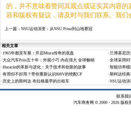
的，并不意味着赞同其观点或证实其内容的
容和版权有疑议，请及时与我们联系。我们
上一篇：
NSU运动演变：从NSU Prinz到山地赛冠
军
相关文章
·
1965年都灵车展：开启Miura传奇的底盘
·
兰博基尼历
·
大众汽车Polo五十年：外观小巧 内在强大 全球畅销
·
全球采用RTI
·
Huracán的革新与进化：关于技术和创新的故事
万辆
·
智能功率模
·
有用但不好用？带你重新认识800V的绝配CP
·
斯柯达经典车
·
历史上的斯柯达 布拉格最早的出租车
·
NSU运动演
联系我
©
汽车商务网
2000 -
2026 版